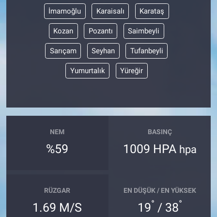
İmamoğlu
Karaisalı
Karataş
Kozan
Pozantı
Saimbeyli
Sarıçam
Seyhan
Tufanbeyli
Yumurtalık
Yüreğir
NEM
BASINÇ
%59
1009 HPA
hpa
RÜZGAR
EN DÜŞÜK / EN YÜKSEK
°
°
1.69 M/S
19
/ 38