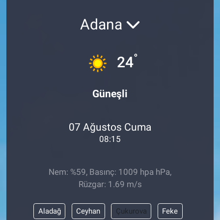
Adana
°
24
Güneşli
07 Ağustos Cuma
08:15
Nem: %59, Basınç: 1009 hpa hPa,
Rüzgar: 1.69 m/s
Aladağ
Ceyhan
Çukurova
Feke