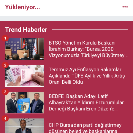
Yükleniyor...
Trend Haberler
1
BTSO Yönetim Kurulu Başkanı
İbrahim Burkay: “Bursa, 2030
Vizyonumuzla Türkiye’yi Büyütmeye
Devam Edecek”
2
Temmuz Ayı Enflasyon Rakamları
Açıklandı: TÜFE Aylık ve Yıllık Artış
Oranı Belli Oldu
3
BEDFE Başkan Adayı Latif
Albayrak’tan Yıldırım Erzurumlular
Derneği Başkanı Eren Düzen’e
Hayırlı Olsun Ziyareti
4
CHP Bursa'dan parti değiştirmeyi
düşünen belediye başkanlarına