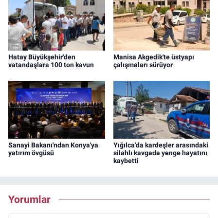
Hatay Büyükşehir'den
Manisa Akgedik'te üstyapı
vatandaşlara 100 ton kavun
çalışmaları sürüyor
Sanayi Bakanı'ndan Konya'ya
Yığılca'da kardeşler arasındaki
yatırım övgüsü
silahlı kavgada yenge hayatını
kaybetti
Yorumlar