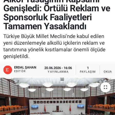
Genişledi: Örtülü Reklam ve
Sponsorluk Faaliyetleri
Tamamen Yasaklandı
Türkiye Büyük Millet Meclisi'nde kabul edilen
yeni düzenlemeyle alkollü içkilerin reklam ve
tanıtımına yönelik kısıtlamalar önemli ölçüde
genişletildi.
ERDAL ŞAHAN
20.06.2026 - 16:06
1
2
EDITÖR
YAYINLANMA
PAYLAŞIM
OKUNM