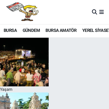
BURSA
GÜNDEM
BURSA AMATÖR
YEREL SİYASE
Yaşam