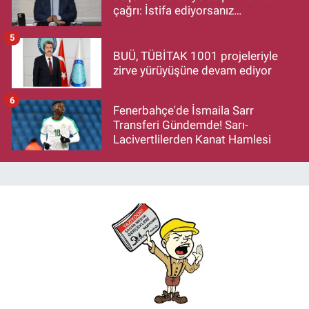
çağrı: İstifa ediyorsanız
makamlarınızı da bırakın
5
BUÜ, TÜBİTAK 1001 projeleriyle
zirve yürüyüşüne devam ediyor
6
Fenerbahçe'de İsmaila Sarr
Transferi Gündemde! Sarı-
Lacivertlilerden Kanat Hamlesi