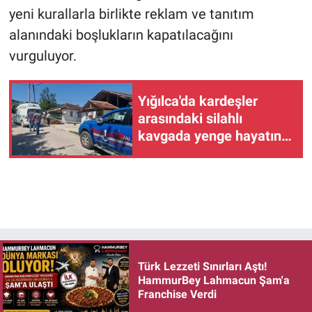
yeni kurallarla birlikte reklam ve tanıtım
alanındaki boşlukların kapatılacağını
vurguluyor.
Yığılca'da kardeşler
arasındaki silahlı
kavgada yenge hayatını
kaybetti
Türk Lezzeti Sınırları Aştı!
HammurBey Lahmacun Şam'a
Franchise Verdi