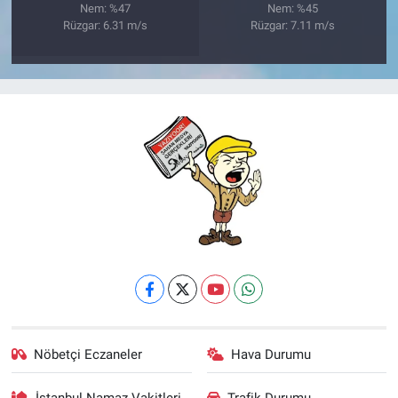
Nem: %47
Nem: %45
Rüzgar: 6.31 m/s
Rüzgar: 7.11 m/s
Nöbetçi Eczaneler
Hava Durumu
İstanbul Namaz Vakitleri
Trafik Durumu