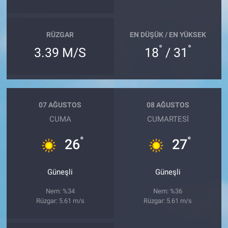
RÜZGAR
EN DÜŞÜK / EN YÜKSEK
°
°
3.39 M/S
18
/ 31
07 AĞUSTOS
08 AĞUSTOS
CUMA
CUMARTESI
°
°
26
27
Güneşli
Güneşli
Nem: %34
Nem: %36
Rüzgar: 5.61 m/s
Rüzgar: 5.61 m/s