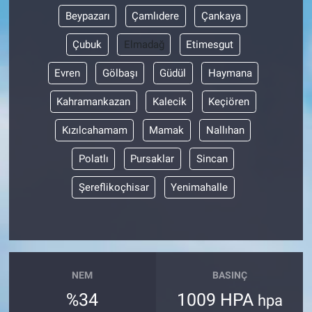
Beypazarı
Çamlıdere
Çankaya
Çubuk
Elmadağ
Etimesgut
Evren
Gölbaşı
Güdül
Haymana
Kahramankazan
Kalecik
Keçiören
Kızılcahamam
Mamak
Nallıhan
Polatlı
Pursaklar
Sincan
Şereflikoçhisar
Yenimahalle
NEM
BASINÇ
%34
1009 HPA
hpa