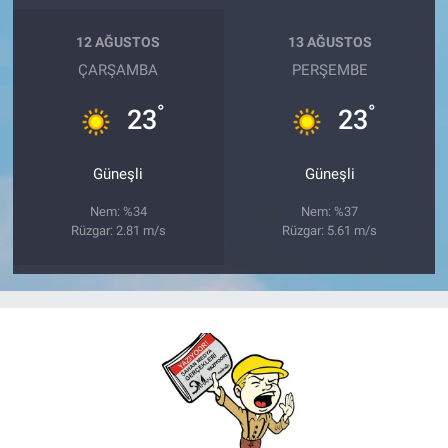
12 AĞUSTOS
13 AĞUSTOS
ÇARŞAMBA
PERŞEMBE
°
°
23
23
Güneşli
Güneşli
Nem: %34
Nem: %37
Rüzgar: 2.81 m/s
Rüzgar: 5.61 m/s