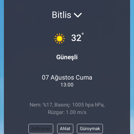
Bitlis
°
32
Güneşli
07 Ağustos Cuma
13:00
Nem: %17, Basınç: 1005 hpa hPa,
Rüzgar: 1.00 m/s
Adilcevaz
Ahlat
Güroymak