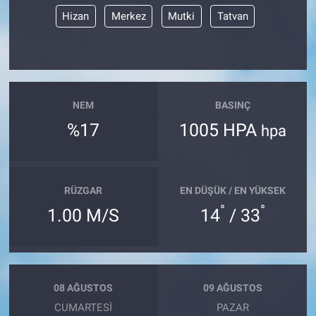
Hizan
Merkez
Mutki
Tatvan
NEM
BASINÇ
%17
1005 HPA
hpa
RÜZGAR
EN DÜŞÜK / EN YÜKSEK
°
°
1.00 M/S
14
/ 33
08 AĞUSTOS
09 AĞUSTOS
CUMARTESI
PAZAR