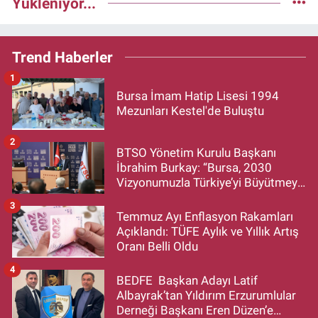
Yükleniyor...
Trend Haberler
1
Bursa İmam Hatip Lisesi 1994
Mezunları Kestel'de Buluştu
2
BTSO Yönetim Kurulu Başkanı
İbrahim Burkay: “Bursa, 2030
Vizyonumuzla Türkiye’yi Büyütmeye
Devam Edecek”
3
Temmuz Ayı Enflasyon Rakamları
Açıklandı: TÜFE Aylık ve Yıllık Artış
Oranı Belli Oldu
4
BEDFE Başkan Adayı Latif
Albayrak’tan Yıldırım Erzurumlular
Derneği Başkanı Eren Düzen’e