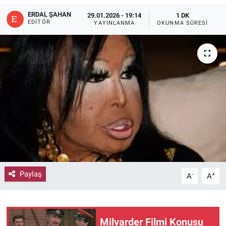
ERDAL ŞAHAN
29.01.2026 - 19:14
1 DK
EDITÖR
YAYINLANMA
OKUNMA SÜRESI
Paylaş
-
+
A
A
Milyarder Filmi Konusu