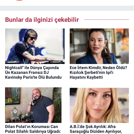
Bunlar da ilginizi çekebilir
Nightcall" ile Dünya Çapında
Ece İrtem Kimdir, Neden Öldü?
Ün Kazanan Fransız DJ
Kızılcık Şerbeti'nin Işıl'ı
Kavinsky Paris'te Ölü Bulundu
Hayatını Kaybetti
Dilan Polat’ın Koruması Can
A.B.İ.’de Şok Ayrılık: Afra
Polat Silahlı Saldırıya Uğradı:
Saraçoğlu Diziden Ayrılıyor,