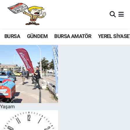
BURSA
GÜNDEM
BURSA AMATÖR
YEREL SİYASE
Yaşam