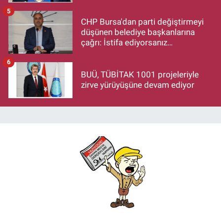
Hayırlı Olsun Ziyareti
5
CHP Bursa'dan parti değiştirmeyi
düşünen belediye başkanlarına
çağrı: İstifa ediyorsanız
makamlarınızı da bırakın
6
BUÜ, TÜBİTAK 1001 projeleriyle
zirve yürüyüşüne devam ediyor