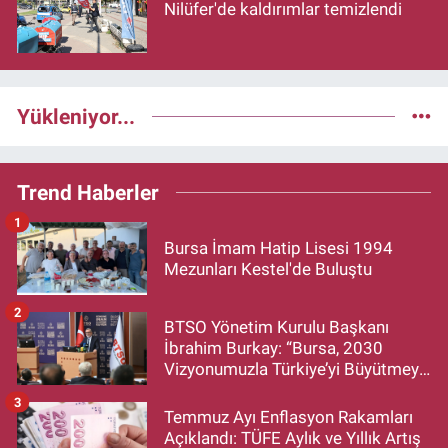
Nilüfer'de kaldırımlar temizlendi
Yükleniyor...
Trend Haberler
1
Bursa İmam Hatip Lisesi 1994
Mezunları Kestel'de Buluştu
2
BTSO Yönetim Kurulu Başkanı
İbrahim Burkay: “Bursa, 2030
Vizyonumuzla Türkiye’yi Büyütmeye
Devam Edecek”
3
Temmuz Ayı Enflasyon Rakamları
Açıklandı: TÜFE Aylık ve Yıllık Artış