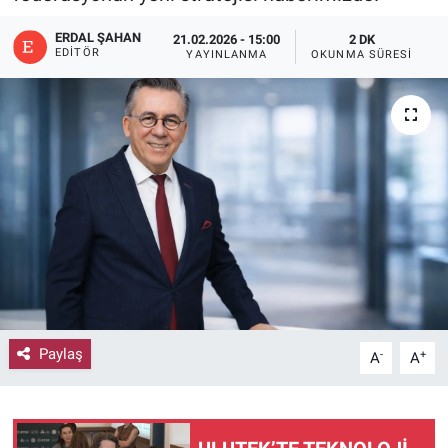
ERDAL ŞAHAN
21.02.2026 - 15:00
2 DK
EDITÖR
YAYINLANMA
OKUNMA SÜRESI
Paylaş
-
+
A
A