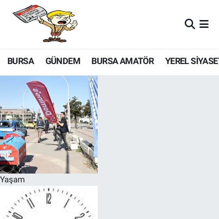
BURSA
GÜNDEM
BURSA AMATÖR
YEREL SİYASE
Yaşam