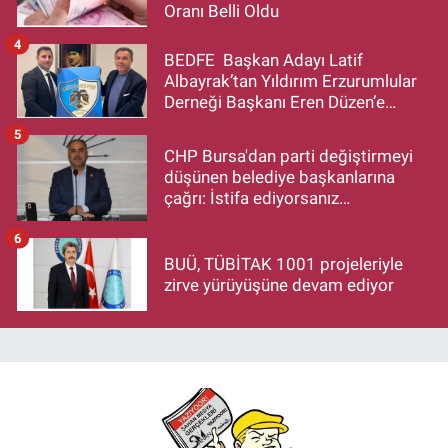
Oranı Belli Oldu
4
BEDFE Başkan Adayı Latif
Albayrak’tan Yıldırım Erzurumlular
Derneği Başkanı Eren Düzen’e
Hayırlı Olsun Ziyareti
5
CHP Bursa'dan parti değiştirmeyi
düşünen belediye başkanlarına
çağrı: İstifa ediyorsanız
makamlarınızı da bırakın
6
BUÜ, TÜBİTAK 1001 projeleriyle
zirve yürüyüşüne devam ediyor