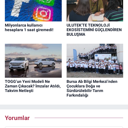
Milyonlarca kullanıcı
ULUTEK’TE TEKNOLOJİ
hesaplara 1 saat giremedi!
EKOSİSTEMİNİ GÜÇLENDİREN
BULUŞMA
TOGG’un Yeni Modeli Ne
Bursa Ab Bilgi Merkezi’nden
Zaman Çıkacak? İmzalar Atıldı,
Çocuklara Doğa ve
Takvim Netleşti
Sürdürülebilir Tarım
Farkındalığı
Yorumlar