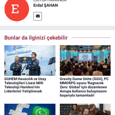
EDITÖR HAKKINDA
Erdal ŞAHAN
Bunlar da ilginizi çekebilir
GUHEM Havacılık ve Uzay
Gravity Game Unite (GGU), PC
Teknolojileri Lisesi Milli
MMORPG oyunu 'Ragnarok
Teknoloji Hamlesi’nin
Zero: Global' için düzenlenen
Liderlerini Yetiştirecek
Avrupa kullanıcı buluşmasını
başarıyla tamamladı!