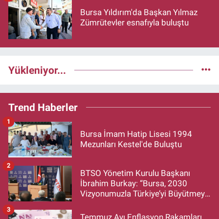
Bursa Yıldırım'da Başkan Yılmaz
Zümrütevler esnafıyla buluştu
Yükleniyor...
Trend Haberler
1
Bursa İmam Hatip Lisesi 1994
Mezunları Kestel'de Buluştu
2
BTSO Yönetim Kurulu Başkanı
İbrahim Burkay: “Bursa, 2030
Vizyonumuzla Türkiye’yi Büyütmeye
Devam Edecek”
3
Temmuz Ayı Enflasyon Rakamları