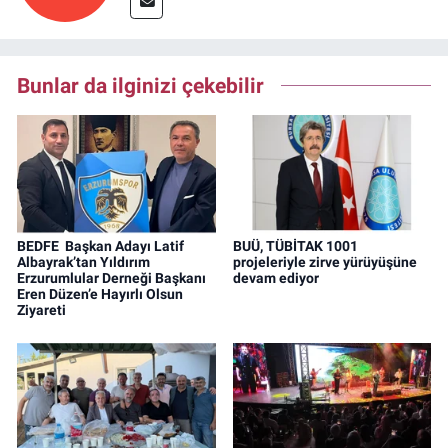
Bunlar da ilginizi çekebilir
BEDFE Başkan Adayı Latif
BUÜ, TÜBİTAK 1001
Albayrak’tan Yıldırım
projeleriyle zirve yürüyüşüne
Erzurumlular Derneği Başkanı
devam ediyor
Eren Düzen’e Hayırlı Olsun
Ziyareti