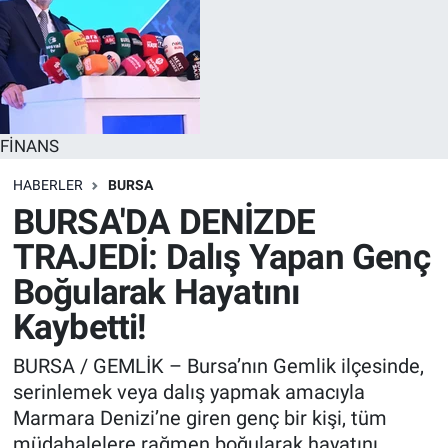
FİNANS
HABERLER
BURSA
BURSA'DA DENİZDE
TRAJEDİ: Dalış Yapan Genç
Boğularak Hayatını
Kaybetti!
BURSA / GEMLİK – Bursa’nın Gemlik ilçesinde,
serinlemek veya dalış yapmak amacıyla
Marmara Denizi’ne giren genç bir kişi, tüm
müdahalelere rağmen boğularak hayatını