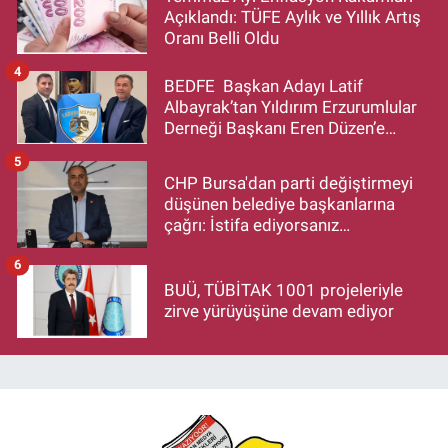
Açıklandı: TÜFE Aylık ve Yıllık Artış
Oranı Belli Oldu
4
BEDFE Başkan Adayı Latif
Albayrak’tan Yıldırım Erzurumlular
Derneği Başkanı Eren Düzen’e
Hayırlı Olsun Ziyareti
5
CHP Bursa'dan parti değiştirmeyi
düşünen belediye başkanlarına
çağrı: İstifa ediyorsanız
makamlarınızı da bırakın
6
BUÜ, TÜBİTAK 1001 projeleriyle
zirve yürüyüşüne devam ediyor