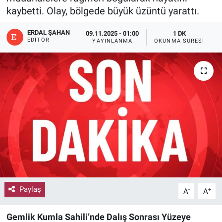
kaybetti. Olay, bölgede büyük üzüntü yarattı.
ERDAL ŞAHAN
09.11.2025 - 01:00
1 DK
EDITÖR
YAYINLANMA
OKUNMA SÜRESI
Paylaş
-
+
A
A
Gemlik Kumla Sahili’nde Dalış Sonrası Yüzeye