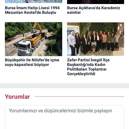
Bursa İmam Hatip Lisesi 1994
Bursa Açıkhava'da Karadeniz
Mezunları Kestel'de Buluştu
esintisi
Büyükşehir ile Nilüfer’de içme
Zafer Partisi İnegöl İlçe
suyu kapasitesi büyüyor
Başkanlığı'nda Kadın
Politikaları Toplantısı
Gerçekleştirildi
Yorumlar