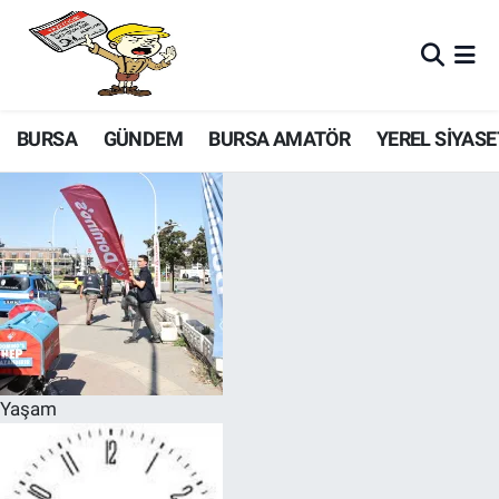
BURSA
GÜNDEM
BURSA AMATÖR
YEREL SİYASE
Yaşam