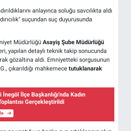
ırıldıklarını anlayınca soluğu savcılıkta aldı
ndırıcılık" suçundan suç duyurusunda
niyet Müdürlüğü
Asayiş Şube Müdürlüğü
eri, yapılan detaylı teknik takip sonucunda
rak gözaltına aldı. Emniyetteki sorgusunun
.G., çıkarıldığı mahkemece
tutuklanarak
i İnegöl İlçe Başkanlığı'nda Kadın
Toplantısı Gerçekleştirildi
üle