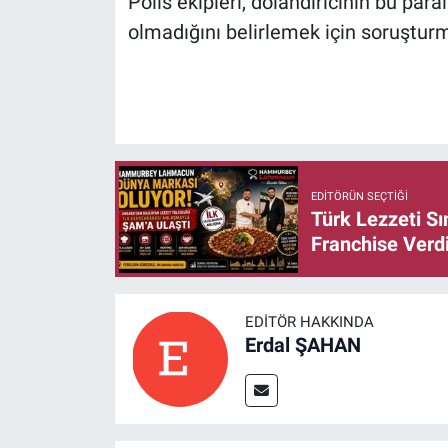
Polis ekipleri, dolandırıcının bu para
olmadığını belirlemek için soruşturm
EDITÖRÜN SEÇTIĞI
Türk Lezzeti S
Franchise Verd
EDITÖR HAKKINDA
Erdal ŞAHAN