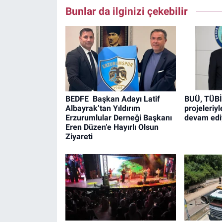
Bunlar da ilginizi çekebilir
BEDFE Başkan Adayı Latif
BUÜ, TÜB
Albayrak’tan Yıldırım
projeleriy
Erzurumlular Derneği Başkanı
devam edi
Eren Düzen’e Hayırlı Olsun
Ziyareti