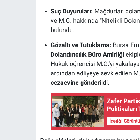
Suç Duyuruları:
Mağdurlar, doland
ve M.G. hakkında "Nitelikli Dola
bulundu.
Gözaltı ve Tutuklama:
Bursa Em
Dolandırıcılık Büro Amirliği
ekipl
Hukuk öğrencisi M.G.'yi yakalaya
ardından adliyeye sevk edilen M
cezaevine gönderildi.
Zafer Partis
Politikaları 
İçeriği Görünt