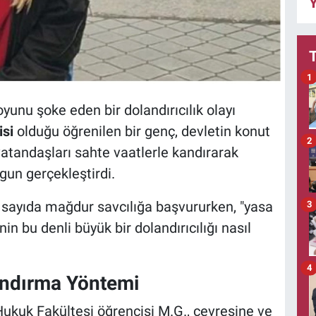
Y
1
yunu şoke eden bir dolandırıcılık olayı
isi
olduğu öğrenilen bir genç, devletin konut
2
atandaşları sahte vaatlerle kandırarak
rgun gerçekleştirdi.
k sayıda mağdur savcılığa başvururken, "yasa
3
in bu denli büyük bir dolandırıcılığı nasıl
4
andırma Yöntemi
ukuk Fakültesi öğrencisi M.G., çevresine ve