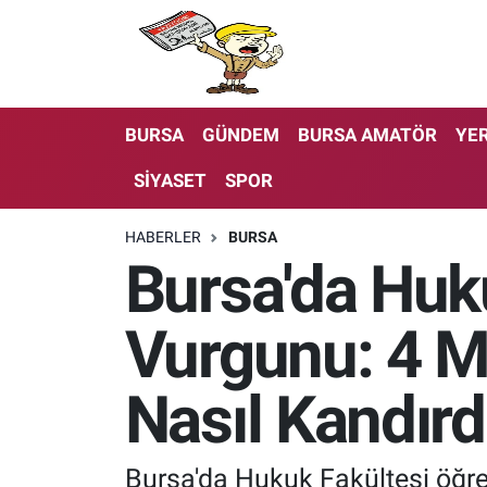
BURSA
GÜNDEM
BURSA AMATÖR
YER
SİYASET
SPOR
HABERLER
BURSA
Bursa'da Huk
Vurgunu: 4 Mi
Nasıl Kandırd
Bursa'da Hukuk Fakültesi öğrenc