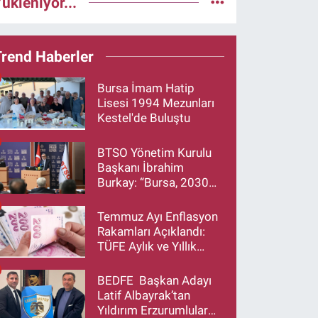
ükleniyor...
Trend Haberler
Bursa İmam Hatip
Lisesi 1994 Mezunları
Kestel'de Buluştu
BTSO Yönetim Kurulu
Başkanı İbrahim
Burkay: “Bursa, 2030
Vizyonumuzla Türkiye’yi
Büyütmeye Devam
Temmuz Ayı Enflasyon
Edecek”
Rakamları Açıklandı:
TÜFE Aylık ve Yıllık
Artış Oranı Belli Oldu
BEDFE Başkan Adayı
Latif Albayrak’tan
Yıldırım Erzurumlular