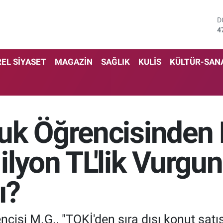
D
4
E
5
S
EL SİYASET
MAGAZİN
SAĞLIK
KULİS
KÜLTÜR-SAN
6
G
6
B
1
uk Öğrencisinden
B
6
lyon TL'lik Vurgun
ı?
isi M.G., "TOKİ'den sıra dışı konut satış