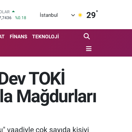
°
OLAR
29
İstanbul
7,7436
%0.18
URO
5,2510
%0.32
TERLİN
AT
FİNANS
TEKNOLOJİ
4,4811
%0.38
RAM ALTIN
660.55
%0.03
İST100
3.779
%-14
 Dev TOKİ
ITCOIN
4.944,08
%-0.18
la Mağdurları
ı" vaadiyle çok sayıda kişiyi