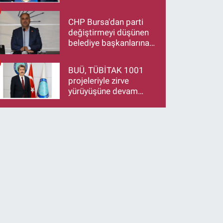
Derneği Başkanı Eren
Düzen’e Hayırlı Olsun
CHP Bursa'dan parti
Ziyareti
değiştirmeyi düşünen
belediye başkanlarına
çağrı: İstifa ediyorsanız
makamlarınızı da
BUÜ, TÜBİTAK 1001
bırakın
projeleriyle zirve
yürüyüşüne devam
ediyor