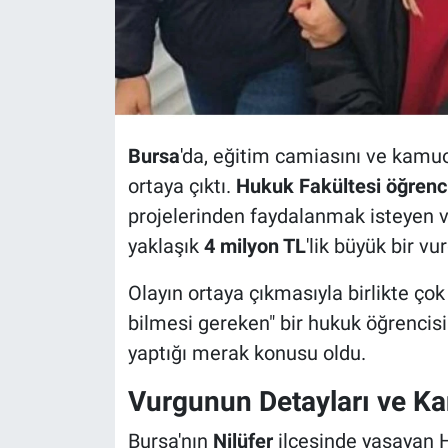
Bursa
'da, eğitim camiasını ve kamuo
ortaya çıktı.
Hukuk Fakültesi öğrenc
projelerinden faydalanmak isteyen v
yaklaşık
4 milyon TL
'lik büyük bir vu
Olayın ortaya çıkmasıyla birlikte ço
bilmesi gereken" bir hukuk öğrencisin
yaptığı merak konusu oldu.
Vurgunun Detayları ve K
Bursa'nın
Nilüfer
ilçesinde yaşayan H