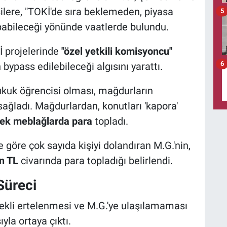
şilere, "TOKİ'de sıra beklemeden, piyasa
5
yapabileceği yönünde vaatlerde bulundu.
İ projelerinde
"özel yetkili komisyoncu"
6
 bypass edilebileceği algısını yarattı.
ukuk öğrencisi olması, mağdurların
ağladı. Mağdurlardan, konutları 'kapora'
ek meblağlarda para
topladı.
e göre çok sayıda kişiyi dolandıran M.G.'nin,
n TL
civarında para topladığı belirlendi.
Süreci
rekli ertelenmesi ve M.G.'ye ulaşılamaması
yla ortaya çıktı.