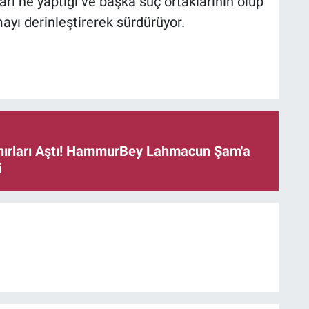
ları ne yaptığı ve başka suç ortaklarının olup
ayı derinleştirerek sürdürüyor.
ınırları Aştı! HammurBey Lahmacun Şam'a
i