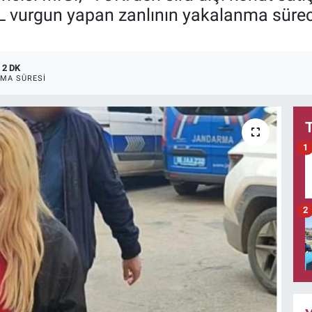
TL vurgun yapan zanlının yakalanma süre
2 DK
MA SÜRESI
1
2