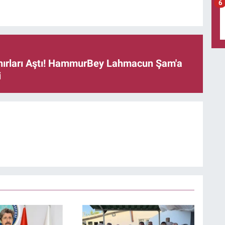
6
ınırları Aştı! HammurBey Lahmacun Şam'a
i