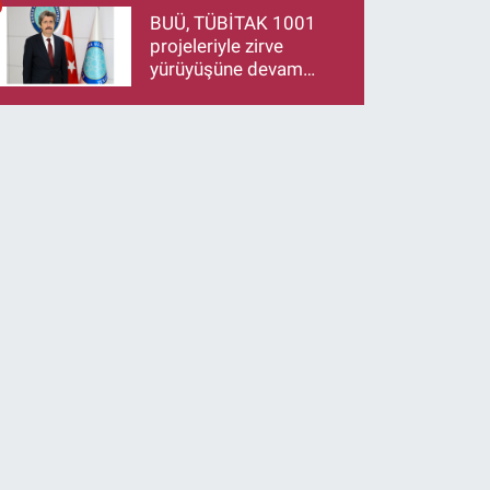
makamlarınızı da
BUÜ, TÜBİTAK 1001
bırakın
projeleriyle zirve
yürüyüşüne devam
ediyor