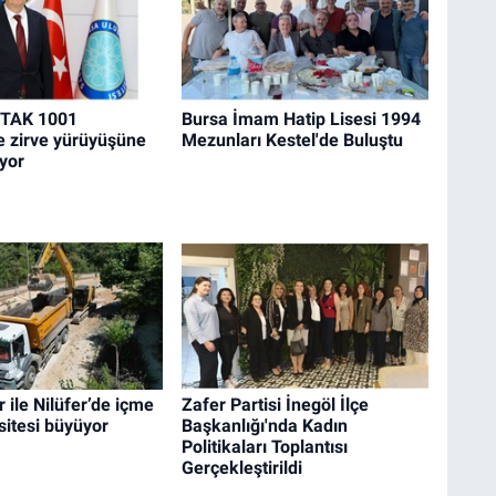
İTAK 1001
Bursa İmam Hatip Lisesi 1994
le zirve yürüyüşüne
Mezunları Kestel'de Buluştu
yor
 ile Nilüfer’de içme
Zafer Partisi İnegöl İlçe
itesi büyüyor
Başkanlığı'nda Kadın
Politikaları Toplantısı
Gerçekleştirildi