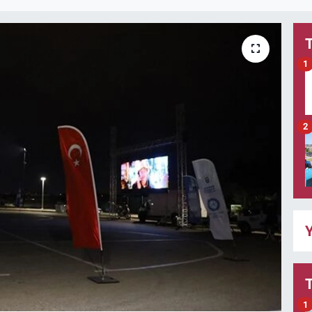
1
2
Y
1