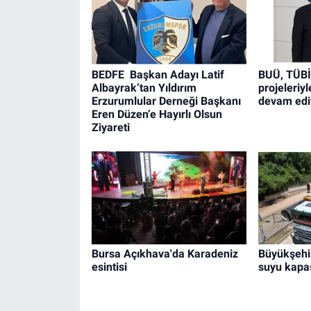
BEDFE Başkan Adayı Latif
BUÜ, TÜB
Albayrak’tan Yıldırım
projeleriy
Erzurumlular Derneği Başkanı
devam edi
Eren Düzen’e Hayırlı Olsun
Ziyareti
Bursa Açıkhava'da Karadeniz
Büyükşehir
esintisi
suyu kapas