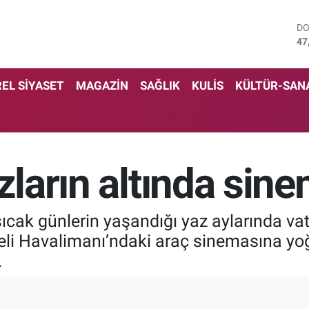
D
47
E
55
ST
EL SİYASET
MAGAZİN
SAĞLIK
KULİS
KÜLTÜR-SAN
64
GR
66
Bİ
13
zların altında sin
BI
64
sıcak günlerin yaşandığı yaz aylarında v
li Havalimanı’ndaki araç sinemasına yoğu
.