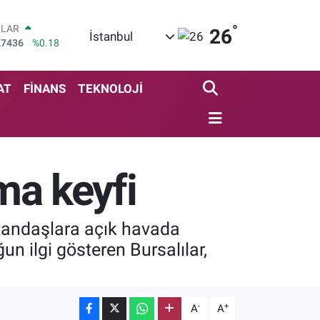
°
OLAR
26
İstanbul
,7436
%0.18
URO
,2510
%0.32
ERLİN
AT
FİNANS
TEKNOLOJİ
,4811
%0.38
AM ALTIN
60.55
%0.03
ST100
.779
%-14
ema keyfi
TCOIN
.959,79
%1.11
atandaşlara açık havada
n ilgi gösteren Bursalılar,
-
+
A
A