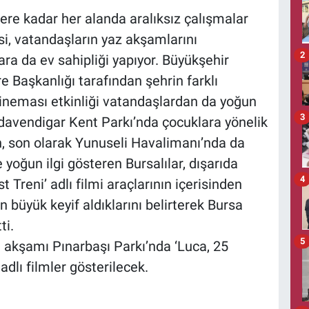
lere kadar her alanda aralıksız çalışmalar
i, vatandaşların yaz akşamlarını
2
ara da ev sahipliği yapıyor. Büyükşehir
re Başkanlığı tarafından şehrin farklı
ineması etkinliği vatandaşlardan da yoğun
3
üdavendigar Kent Parkı’nda çocuklara yönelik
en, son olarak Yunuseli Havalimanı’nda da
 yoğun ilgi gösteren Bursalılar, dışarıda
4
t Treni’ adlı filmi araçlarının içerisinden
 büyük keyif aldıklarını belirterek Bursa
ti.
5
 akşamı Pınarbaşı Parkı’nda ‘Luca, 25
dlı filmler gösterilecek.