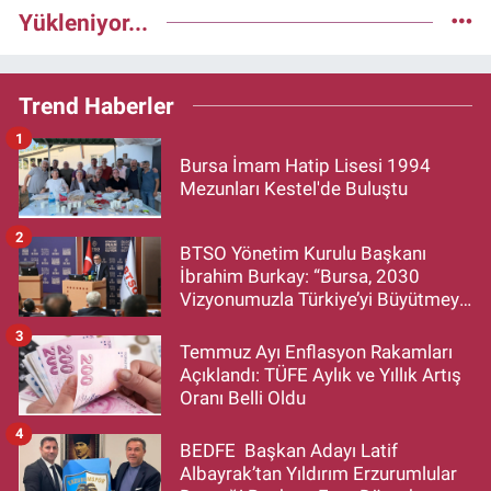
Yükleniyor...
Trend Haberler
1
Bursa İmam Hatip Lisesi 1994
Mezunları Kestel'de Buluştu
2
BTSO Yönetim Kurulu Başkanı
İbrahim Burkay: “Bursa, 2030
Vizyonumuzla Türkiye’yi Büyütmeye
Devam Edecek”
3
Temmuz Ayı Enflasyon Rakamları
Açıklandı: TÜFE Aylık ve Yıllık Artış
Oranı Belli Oldu
4
BEDFE Başkan Adayı Latif
Albayrak’tan Yıldırım Erzurumlular