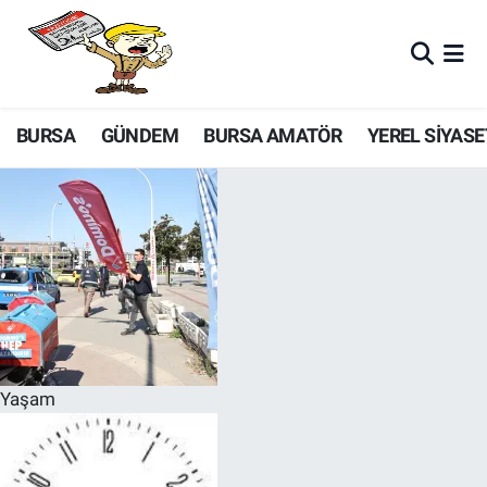
BURSA
GÜNDEM
BURSA AMATÖR
YEREL SİYASE
Yaşam