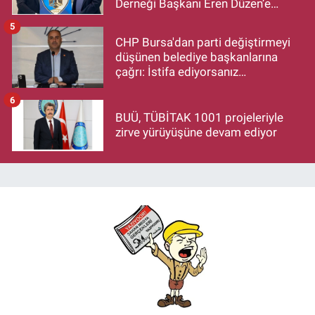
Derneği Başkanı Eren Düzen’e
Hayırlı Olsun Ziyareti
5
CHP Bursa'dan parti değiştirmeyi
düşünen belediye başkanlarına
çağrı: İstifa ediyorsanız
makamlarınızı da bırakın
6
BUÜ, TÜBİTAK 1001 projeleriyle
zirve yürüyüşüne devam ediyor