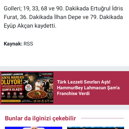
Golleri; 19, 33, 68 ve 90. Dakikada Ertuğrul İdris
Furat, 36. Dakikada İlhan Depe ve 79. Dakikada
Eyüp Akçan kaydetti.
Kaynak:
RSS
Türk Lezzeti Sınırları Aştı!
HammurBey Lahmacun Şam'a
Franchise Verdi
Bunlar da ilginizi çekebilir