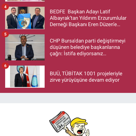
4
BEDFE Başkan Adayı Latif
Albayrak’tan Yıldırım Erzurumlular
Derneği Başkanı Eren Düzen’e
Hayırlı Olsun Ziyareti
5
CHP Bursa'dan parti değiştirmeyi
düşünen belediye başkanlarına
çağrı: İstifa ediyorsanız
makamlarınızı da bırakın
6
BUÜ, TÜBİTAK 1001 projeleriyle
zirve yürüyüşüne devam ediyor