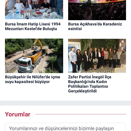
Bursa İmam Hatip Lisesi 1994
Bursa Açıkhava'da Karadeniz
Mezunları Kestel'de Buluştu
esintisi
Büyükşehir ile Nilüfer’de içme
Zafer Partisi İnegöl İlçe
suyu kapasitesi büyüyor
Başkanlığı'nda Kadın
Politikaları Toplantısı
Gerçekleştirildi
Yorumlar