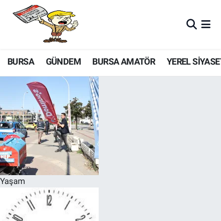
BURSA
GÜNDEM
BURSA AMATÖR
YEREL SİYASE
Yaşam