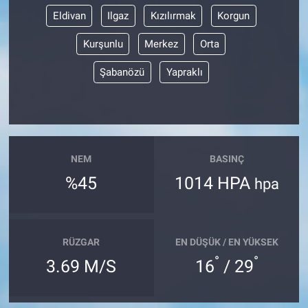
Eldivan
Ilgaz
Kızılırmak
Korgun
Kurşunlu
Merkez
Orta
Şabanözü
Yapraklı
NEM
BASINÇ
%45
1014 HPA
hpa
RÜZGAR
EN DÜŞÜK / EN YÜKSEK
°
°
3.69 M/S
16
/ 29