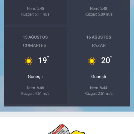
Nem: %45
Nem: %48
Rüzgar: 6.11 m/s
Rüzgar: 5.89 m/s
15 AĞUSTOS
16 AĞUSTOS
CUMARTESI
PAZAR
°
°
19
20
Güneşli
Güneşli
Nem: %46
Nem: %44
Rüzgar: 4.61 m/s
Rüzgar: 2.61 m/s