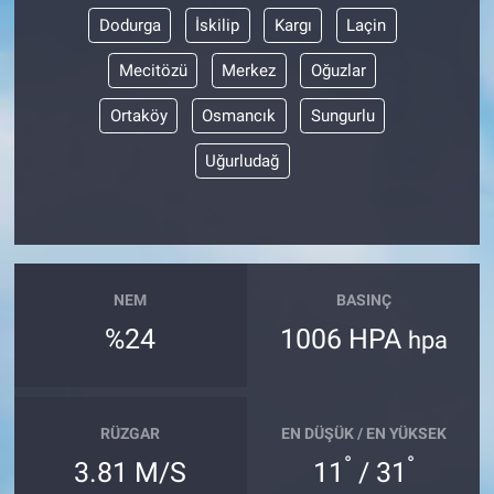
Dodurga
İskilip
Kargı
Laçin
Mecitözü
Merkez
Oğuzlar
Ortaköy
Osmancık
Sungurlu
Uğurludağ
NEM
BASINÇ
%24
1006 HPA
hpa
RÜZGAR
EN DÜŞÜK / EN YÜKSEK
°
°
3.81 M/S
11
/ 31