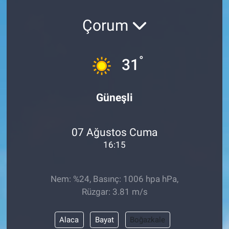
Çorum
°
31
Güneşli
07 Ağustos Cuma
16:15
Nem: %24, Basınç: 1006 hpa hPa,
Rüzgar: 3.81 m/s
Alaca
Bayat
Boğazkale