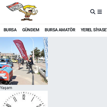
BURSA
GÜNDEM
BURSA AMATÖR
YEREL SİYASE
Yaşam