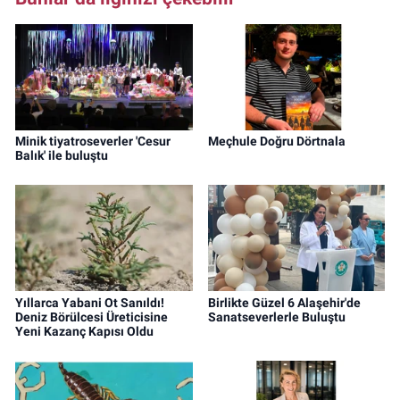
Minik tiyatroseverler 'Cesur
Meçhule Doğru Dörtnala
Balık' ile buluştu
Yıllarca Yabani Ot Sanıldı!
Birlikte Güzel 6 Alaşehir'de
Deniz Börülcesi Üreticisine
Sanatseverlerle Buluştu
Yeni Kazanç Kapısı Oldu