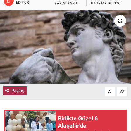
EDITÖR
YAYINLANMA
OKUNMA SÜRESI
Paylaş
-
+
A
A
Birlikte Güzel 6
Alaşehir'de