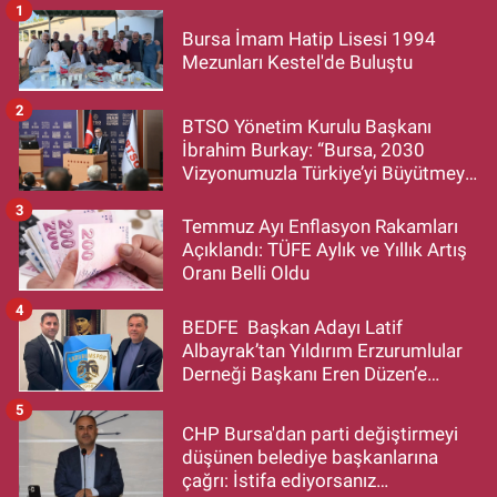
1
Bursa İmam Hatip Lisesi 1994
Mezunları Kestel'de Buluştu
2
BTSO Yönetim Kurulu Başkanı
İbrahim Burkay: “Bursa, 2030
Vizyonumuzla Türkiye’yi Büyütmeye
Devam Edecek”
3
Temmuz Ayı Enflasyon Rakamları
Açıklandı: TÜFE Aylık ve Yıllık Artış
Oranı Belli Oldu
4
BEDFE Başkan Adayı Latif
Albayrak’tan Yıldırım Erzurumlular
Derneği Başkanı Eren Düzen’e
Hayırlı Olsun Ziyareti
5
CHP Bursa'dan parti değiştirmeyi
düşünen belediye başkanlarına
çağrı: İstifa ediyorsanız