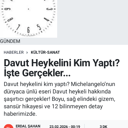
GÜNDEM
HABERLER
KÜLTÜR-SANAT
Davut Heykelini Kim Yaptı?
İşte Gerçekler...
Davut heykelini kim yaptı? Michelangelo’nun
dünyaca ünlü eseri Davut heykeli hakkında
şaşırtıcı gerçekler! Boyu, sağ elindeki gizem,
sansür hikayesi ve 12 bilinmeyen detay
haberimizde.
ERDAL ŞAHAN
23.02.2026 - 00:19
3 DK