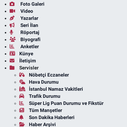
Foto Galeri
Video
Yazarlar
Seri İlan
Röportaj
Biyografi
Anketler
Künye
İletişim
Servisler
Nöbetçi Eczaneler
Hava Durumu
İstanbul Namaz Vakitleri
Trafik Durumu
Süper Lig Puan Durumu ve Fikstür
Tüm Manşetler
Son Dakika Haberleri
Haber Arşivi