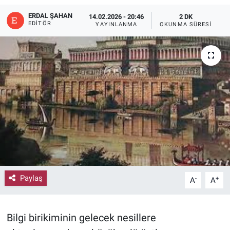
ERDAL ŞAHAN
14.02.2026 - 20:46
2 DK
EDITÖR
YAYINLANMA
OKUNMA SÜRESI
Paylaş
-
+
A
A
Bilgi birikiminin gelecek nesillere