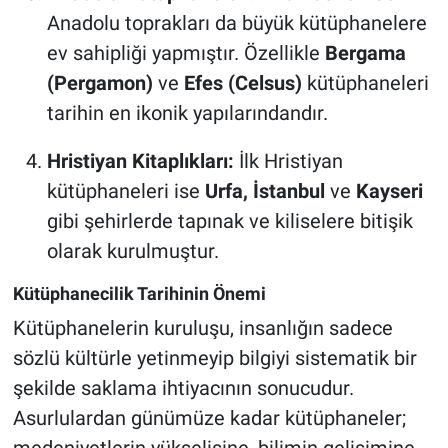
Anadolu toprakları da büyük kütüphanelere
ev sahipliği yapmıştır. Özellikle
Bergama
(Pergamon)
ve
Efes (Celsus)
kütüphaneleri
tarihin en ikonik yapılarındandır.
Hristiyan Kitaplıkları:
İlk Hristiyan
kütüphaneleri ise
Urfa, İstanbul
ve
Kayseri
gibi şehirlerde tapınak ve kiliselere bitişik
olarak kurulmuştur.
Kütüphanecilik Tarihinin Önemi
Kütüphanelerin kuruluşu, insanlığın sadece
sözlü kültürle yetinmeyip bilgiyi sistematik bir
şekilde saklama ihtiyacının sonucudur.
Asurlulardan günümüze kadar kütüphaneler;
medeniyetlerin yükselişine, bilimin gelişimine