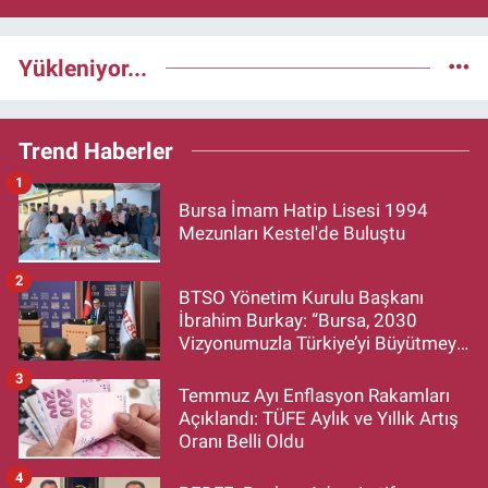
Yükleniyor...
Trend Haberler
1
Bursa İmam Hatip Lisesi 1994
Mezunları Kestel'de Buluştu
2
BTSO Yönetim Kurulu Başkanı
İbrahim Burkay: “Bursa, 2030
Vizyonumuzla Türkiye’yi Büyütmeye
Devam Edecek”
3
Temmuz Ayı Enflasyon Rakamları
Açıklandı: TÜFE Aylık ve Yıllık Artış
Oranı Belli Oldu
4