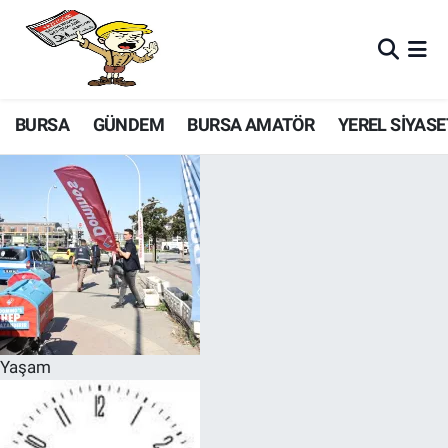
BURSA
GÜNDEM
BURSA AMATÖR
YEREL SİYASE
Yaşam