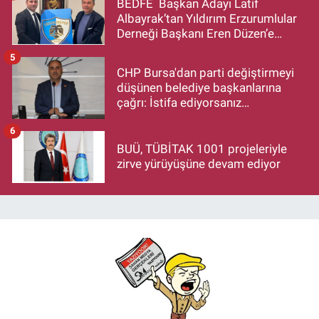
BEDFE Başkan Adayı Latif
Albayrak’tan Yıldırım Erzurumlular
Derneği Başkanı Eren Düzen’e
Hayırlı Olsun Ziyareti
5
CHP Bursa'dan parti değiştirmeyi
düşünen belediye başkanlarına
çağrı: İstifa ediyorsanız
makamlarınızı da bırakın
6
BUÜ, TÜBİTAK 1001 projeleriyle
zirve yürüyüşüne devam ediyor