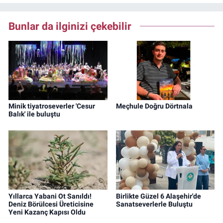
Bunlar da ilginizi çekebilir
Minik tiyatroseverler 'Cesur
Meçhule Doğru Dörtnala
Balık' ile buluştu
Yıllarca Yabani Ot Sanıldı!
Birlikte Güzel 6 Alaşehir'de
Deniz Börülcesi Üreticisine
Sanatseverlerle Buluştu
Yeni Kazanç Kapısı Oldu