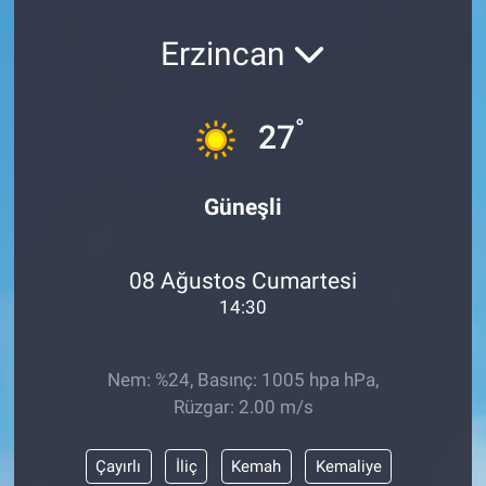
Erzincan
°
27
Güneşli
08 Ağustos Cumartesi
14:30
Nem: %24, Basınç: 1005 hpa hPa,
Rüzgar: 2.00 m/s
Çayırlı
İliç
Kemah
Kemaliye