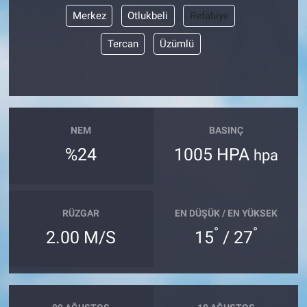
Merkez
Otlukbeli
Refahiye
Tercan
Üzümlü
NEM
BASINÇ
%24
1005 HPA
hpa
RÜZGAR
EN DÜŞÜK / EN YÜKSEK
°
°
2.00 M/S
15
/ 27