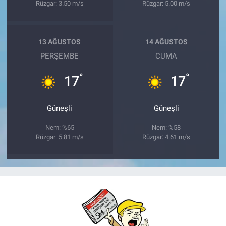
Rüzgar: 3.50 m/s
Rüzgar: 5.00 m/s
13 AĞUSTOS
14 AĞUSTOS
PERŞEMBE
CUMA
°
°
17
17
Güneşli
Güneşli
Nem: %65
Nem: %58
Rüzgar: 5.81 m/s
Rüzgar: 4.61 m/s