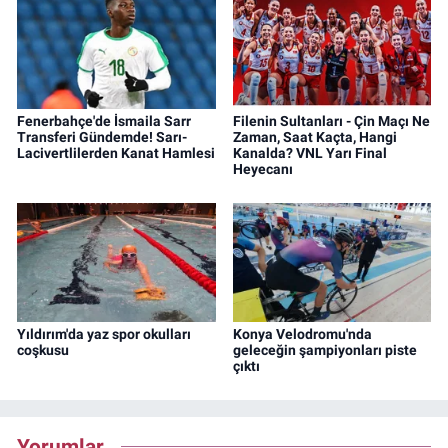
Fenerbahçe'de İsmaila Sarr
Filenin Sultanları - Çin Maçı Ne
Transferi Gündemde! Sarı-
Zaman, Saat Kaçta, Hangi
Lacivertlilerden Kanat Hamlesi
Kanalda? VNL Yarı Final
Heyecanı
Yıldırım'da yaz spor okulları
Konya Velodromu'nda
coşkusu
geleceğin şampiyonları piste
çıktı
Yorumlar