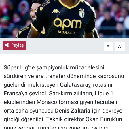
Paylaş
-
+
A
A
Süper Lig'de şampiyonluk mücadelesini
sürdüren ve ara transfer döneminde kadrosunu
güçlendirmek isteyen Galatasaray, rotasını
Fransa'ya çevirdi. Sarı-kırmızılıların, Ligue 1
ekiplerinden Monaco forması giyen tecrübeli
orta saha oyuncusu
Denis Zakaria
için devreye
girdiği öğrenildi. Teknik direktör Okan Buruk'un
onay verdiği transfer için yönetim, oyuncu