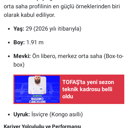
orta saha profilinin en güçlü örneklerinden biri
olarak kabul ediliyor.
Yaş:
29 (2026 yılı itibarıyla)
Boy:
1.91 m
Mevki:
Ön libero, merkez orta saha (Box-to-
box)
TOFAŞ'ta yeni sezon
teknik kadrosu belli
oldu
Uyruk:
İsviçre (Kongo asıllı)
Kariyer Yolculuğu ve Performansı