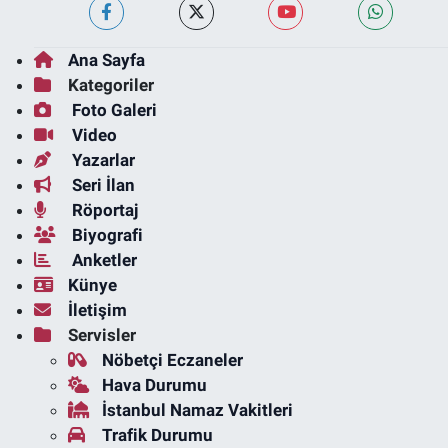
Ana Sayfa
Kategoriler
Foto Galeri
Video
Yazarlar
Seri İlan
Röportaj
Biyografi
Anketler
Künye
İletişim
Servisler
Nöbetçi Eczaneler
Hava Durumu
İstanbul Namaz Vakitleri
Trafik Durumu