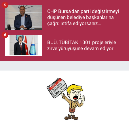
Hayırlı Olsun Ziyareti
5
CHP Bursa'dan parti değiştirmeyi
düşünen belediye başkanlarına
çağrı: İstifa ediyorsanız
makamlarınızı da bırakın
6
BUÜ, TÜBİTAK 1001 projeleriyle
zirve yürüyüşüne devam ediyor