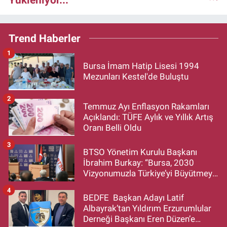
Trend Haberler
1
Bursa İmam Hatip Lisesi 1994
Mezunları Kestel'de Buluştu
2
Temmuz Ayı Enflasyon Rakamları
Açıklandı: TÜFE Aylık ve Yıllık Artış
Oranı Belli Oldu
3
BTSO Yönetim Kurulu Başkanı
İbrahim Burkay: “Bursa, 2030
Vizyonumuzla Türkiye’yi Büyütmeye
Devam Edecek”
4
BEDFE Başkan Adayı Latif
Albayrak’tan Yıldırım Erzurumlular
Derneği Başkanı Eren Düzen’e