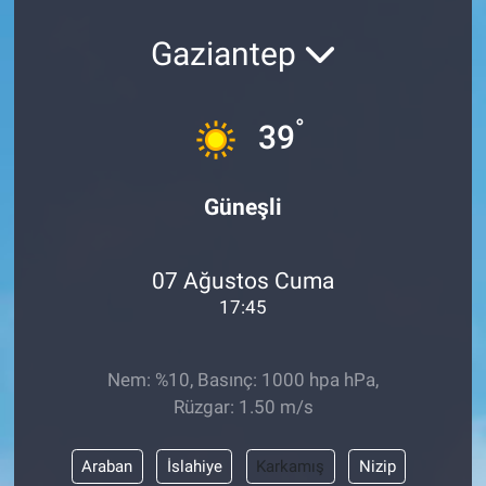
Gaziantep
°
39
Güneşli
07 Ağustos Cuma
17:45
Nem: %10, Basınç: 1000 hpa hPa,
Rüzgar: 1.50 m/s
Araban
İslahiye
Karkamış
Nizip