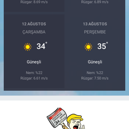
Rüzgar: 8.69 m/s
Rüzgar: 6.89 m/s
12 AĞUSTOS
13 AĞUSTOS
ÇARŞAMBA
PERŞEMBE
°
°
34
35
Güneşli
Güneşli
Nem: %22
Nem: %22
Rüzgar: 6.61 m/s
Rüzgar: 7.50 m/s