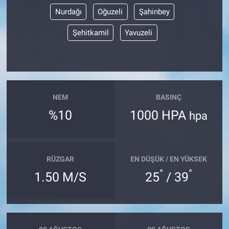
Nurdağı
Oğuzeli
Şahinbey
Şehitkamil
Yavuzeli
NEM
BASINÇ
%10
1000 HPA
hpa
RÜZGAR
EN DÜŞÜK / EN YÜKSEK
°
°
1.50 M/S
25
/ 39