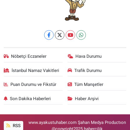
Nöbetçi Eczaneler
Hava Durumu
İstanbul Namaz Vakitleri
Trafik Durumu
Puan Durumu ve Fikstür
Tüm Manşetler
Son Dakika Haberleri
Haber Arşivi
www.ayakustuhaber.com Şahan Medya Productıon
RSS
@copyright2025 habercilik