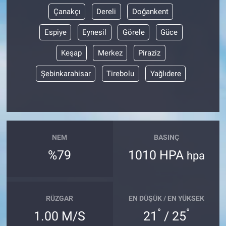
Çanakçı
Dereli
Doğankent
Espiye
Eynesil
Görele
Güce
Keşap
Merkez
Piraziz
Şebinkarahisar
Tirebolu
Yağlıdere
NEM
BASINÇ
%79
1010 HPA
hpa
RÜZGAR
EN DÜŞÜK / EN YÜKSEK
°
°
1.00 M/S
21
/ 25