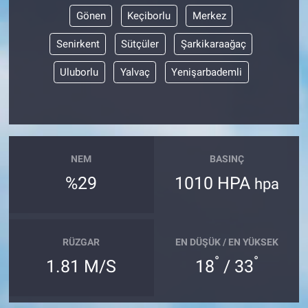
Gönen
Keçiborlu
Merkez
Senirkent
Sütçüler
Şarkikaraağaç
Uluborlu
Yalvaç
Yenişarbademli
NEM
BASINÇ
%29
1010 HPA
hpa
RÜZGAR
EN DÜŞÜK / EN YÜKSEK
°
°
1.81 M/S
18
/ 33