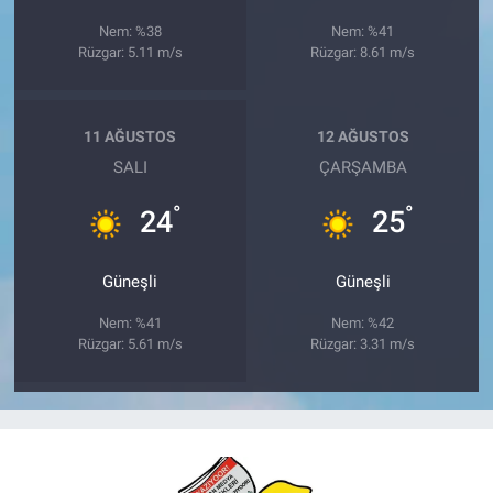
Nem: %38
Nem: %41
Rüzgar: 5.11 m/s
Rüzgar: 8.61 m/s
11 AĞUSTOS
12 AĞUSTOS
SALI
ÇARŞAMBA
°
°
24
25
Güneşli
Güneşli
Nem: %41
Nem: %42
Rüzgar: 5.61 m/s
Rüzgar: 3.31 m/s