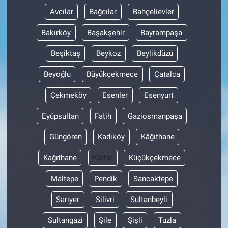
Avcılar
Bağcılar
Bahçelievler
Bakırköy
Başakşehir
Bayrampaşa
Beşiktaş
Beykoz
Beylikdüzü
Beyoğlu
Büyükçekmece
Çatalca
Çekmeköy
Esenler
Esenyurt
Eyüpsultan
Fatih
Gaziosmanpaşa
Güngören
Kadıköy
Kâğıthane
Kağıthane
Kartal
Küçükçekmece
Maltepe
Pendik
Sancaktepe
Sarıyer
Silivri
Sultanbeyli
Sultangazi
Şile
Şişli
Tuzla