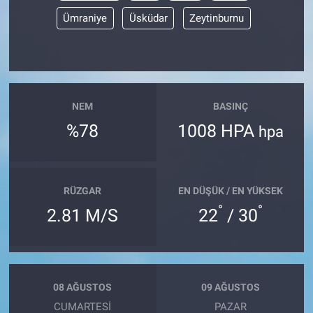
Ümraniye
Üsküdar
Zeytinburnu
NEM
BASINÇ
%78
1008 HPA
hpa
RÜZGAR
EN DÜŞÜK / EN YÜKSEK
°
°
2.81 M/S
22
/ 30
08 AĞUSTOS
09 AĞUSTOS
CUMARTESI
PAZAR