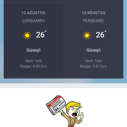
12 AĞUSTOS
13 AĞUSTOS
ÇARŞAMBA
PERŞEMBE
°
°
26
26
Güneşli
Güneşli
Nem: %69
Nem: %65
Rüzgar: 8.69 m/s
Rüzgar: 9.61 m/s