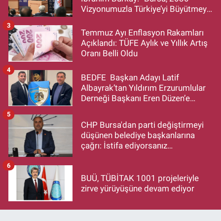
Vizyonumuzla Türkiye’yi Büyütmeye
Devam Edecek”
3
Temmuz Ayı Enflasyon Rakamları
Açıklandı: TÜFE Aylık ve Yıllık Artış
Oranı Belli Oldu
4
BEDFE Başkan Adayı Latif
Albayrak’tan Yıldırım Erzurumlular
Derneği Başkanı Eren Düzen’e
Hayırlı Olsun Ziyareti
5
CHP Bursa'dan parti değiştirmeyi
düşünen belediye başkanlarına
çağrı: İstifa ediyorsanız
makamlarınızı da bırakın
6
BUÜ, TÜBİTAK 1001 projeleriyle
zirve yürüyüşüne devam ediyor