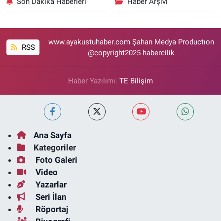
Son Dakika Haberleri
Haber Arşivi
www.ayakustuhaber.com Şahan Medya Productıon
RSS
@copyright2025 habercilik
Haber Yazılımı:
TE Bilişim
Ana Sayfa
Kategoriler
Foto Galeri
Video
Yazarlar
Seri İlan
Röportaj