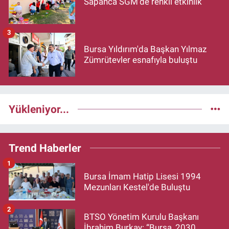
Sapanca SGM'de renkli etkinlik
3
Bursa Yıldırım'da Başkan Yılmaz
Zümrütevler esnafıyla buluştu
Yükleniyor...
Trend Haberler
1
Bursa İmam Hatip Lisesi 1994
Mezunları Kestel'de Buluştu
2
BTSO Yönetim Kurulu Başkanı
İbrahim Burkay: “Bursa, 2030