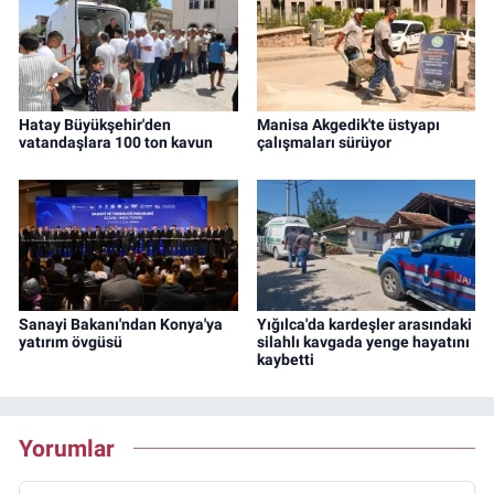
Hatay Büyükşehir'den
Manisa Akgedik'te üstyapı
vatandaşlara 100 ton kavun
çalışmaları sürüyor
Sanayi Bakanı'ndan Konya'ya
Yığılca'da kardeşler arasındaki
yatırım övgüsü
silahlı kavgada yenge hayatını
kaybetti
Yorumlar