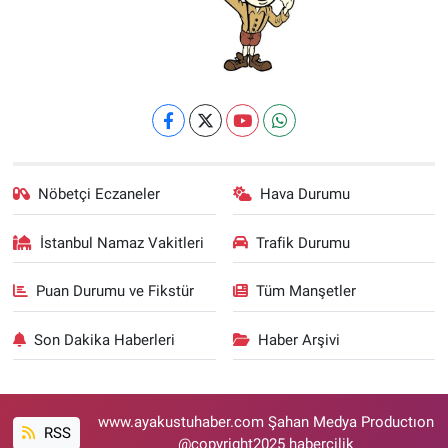
Nöbetçi Eczaneler
Hava Durumu
İstanbul Namaz Vakitleri
Trafik Durumu
Puan Durumu ve Fikstür
Tüm Manşetler
Son Dakika Haberleri
Haber Arşivi
www.ayakustuhaber.com Şahan Medya Productıon
RSS
@copyright2025 habercilik