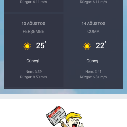
Rüzgar: 6.11 m/s
Rüzgar: 6.11 m/s
13 AĞUSTOS
14 AĞUSTOS
PERŞEMBE
CUMA
°
°
25
22
Güneşli
Güneşli
Nem: %39
Nem: %41
Rüzgar: 8.50 m/s
Rüzgar: 6.81 m/s