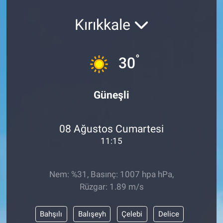
Kırıkkale
°
30
Güneşli
08 Ağustos Cumartesi
11:15
Nem: %31, Basınç: 1007 hpa hPa,
Rüzgar: 1.89 m/s
Bahşılı
Balışeyh
Çelebi
Delice