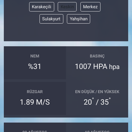
Karakeçili
Keskin
Merkez
Sulakyurt
Yahşihan
NEM
BASINÇ
%31
1007 HPA
hpa
RÜZGAR
EN DÜŞÜK / EN YÜKSEK
°
°
1.89 M/S
20
/ 35