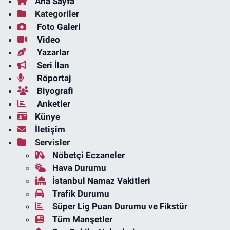
Ana Sayfa
Kategoriler
Foto Galeri
Video
Yazarlar
Seri İlan
Röportaj
Biyografi
Anketler
Künye
İletişim
Servisler
Nöbetçi Eczaneler
Hava Durumu
İstanbul Namaz Vakitleri
Trafik Durumu
Süper Lig Puan Durumu ve Fikstür
Tüm Manşetler