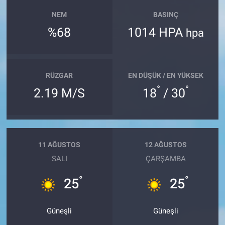
NEM
BASINÇ
%68
1014 HPA
hpa
RÜZGAR
EN DÜŞÜK / EN YÜKSEK
°
°
2.19 M/S
18
/ 30
11 AĞUSTOS
12 AĞUSTOS
SALI
ÇARŞAMBA
°
°
25
25
Güneşli
Güneşli