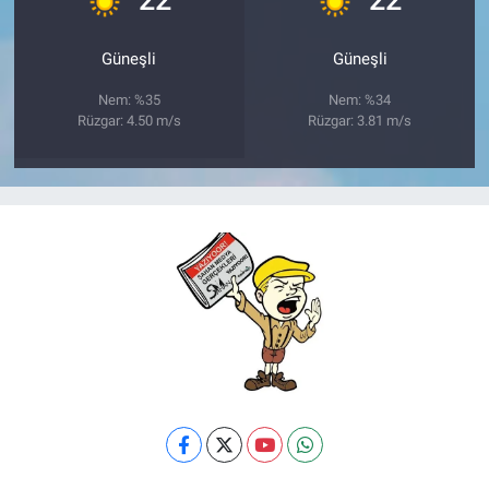
Güneşli
Güneşli
Nem: %35
Nem: %34
Rüzgar: 4.50 m/s
Rüzgar: 3.81 m/s