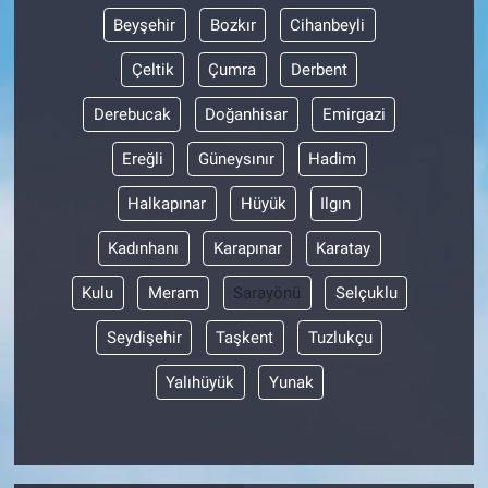
Beyşehir
Bozkır
Cihanbeyli
Çeltik
Çumra
Derbent
Derebucak
Doğanhisar
Emirgazi
Ereğli
Güneysınır
Hadim
Halkapınar
Hüyük
Ilgın
Kadınhanı
Karapınar
Karatay
Kulu
Meram
Sarayönü
Selçuklu
Seydişehir
Taşkent
Tuzlukçu
Yalıhüyük
Yunak