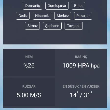
Domaniç
Dumlupınar
Emet
Gediz
Hisarcık
Merkez
Pazarlar
Simav
Şaphane
Tavşanlı
NEM
BASINÇ
%26
1009 HPA
hpa
RÜZGAR
EN DÜŞÜK / EN YÜKSEK
°
°
5.00 M/S
14
/ 31