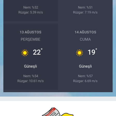
Nem: %52
Nem: %51
Rüzgar: 5.39 m/s
Rüzgar: 7.19 m/s
13 AĞUSTOS
14 AĞUSTOS
PERŞEMBE
CUMA
°
°
22
19
Güneşli
Güneşli
Nem: %54
Nem: %57
Rüzgar: 10.61 m/s
Rüzgar: 6.69 m/s