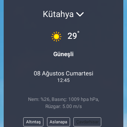
Kütahya
°
29
Güneşli
08 Ağustos Cumartesi
12:45
Nem: %26, Basınç: 1009 hpa hPa,
Rüzgar: 5.00 m/s
Altıntaş
Aslanapa
Çavdarhisar