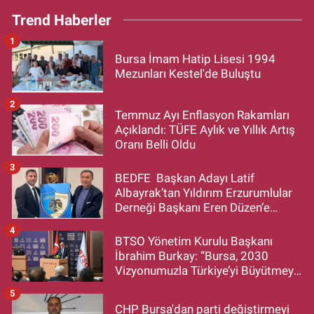
Trend Haberler
1
Bursa İmam Hatip Lisesi 1994
Mezunları Kestel'de Buluştu
2
Temmuz Ayı Enflasyon Rakamları
Açıklandı: TÜFE Aylık ve Yıllık Artış
Oranı Belli Oldu
3
BEDFE Başkan Adayı Latif
Albayrak’tan Yıldırım Erzurumlular
Derneği Başkanı Eren Düzen’e
Hayırlı Olsun Ziyareti
4
BTSO Yönetim Kurulu Başkanı
İbrahim Burkay: “Bursa, 2030
Vizyonumuzla Türkiye’yi Büyütmeye
Devam Edecek”
5
CHP Bursa'dan parti değiştirmeyi