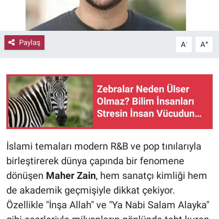
Paylaş
-
+
A
A
Zebralar Neden Ülser
Olmaz? Bilim İnsanları
Stresin İnsan Vücuduna
Etkisini Açıklıyor
İslami temaları modern R&B ve pop tınılarıyla
birleştirerek dünya çapında bir fenomene
dönüşen
Maher Zain
, hem sanatçı kimliği hem
de akademik geçmişiyle dikkat çekiyor.
Özellikle "İnşa Allah" ve "Ya Nabi Salam Alayka"