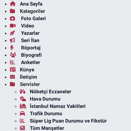
Ana Sayfa
Kategoriler
Foto Galeri
Video
Yazarlar
Seri İlan
Röportaj
Biyografi
Anketler
Künye
İletişim
Servisler
Nöbetçi Eczaneler
Hava Durumu
İstanbul Namaz Vakitleri
Trafik Durumu
Süper Lig Puan Durumu ve Fikstür
Tüm Manşetler