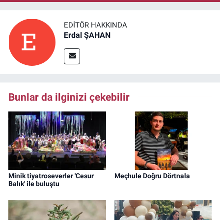
EDITÖR HAKKINDA
Erdal ŞAHAN
Bunlar da ilginizi çekebilir
Minik tiyatroseverler 'Cesur
Meçhule Doğru Dörtnala
Balık' ile buluştu