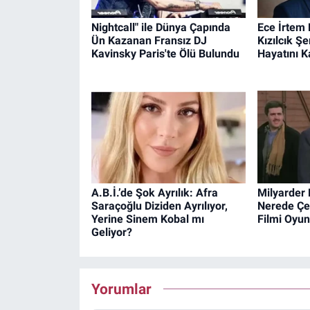
Nightcall" ile Dünya Çapında
Ece İrtem 
Ün Kazanan Fransız DJ
Kızılcık Şer
Kavinsky Paris'te Ölü Bulundu
Hayatını K
A.B.İ.’de Şok Ayrılık: Afra
Milyarder 
Saraçoğlu Diziden Ayrılıyor,
Nerede Çek
Yerine Sinem Kobal mı
Filmi Oyun
Geliyor?
Yorumlar