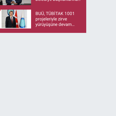
çağrı: İstifa ediyorsanız
makamlarınızı da
BUÜ, TÜBİTAK 1001
bırakın
projeleriyle zirve
yürüyüşüne devam
ediyor