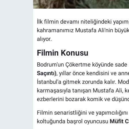
İlk filmin devamı niteliğindeki yapım,
kahramanımız Mustafa Ali'nin büyük 
alıyor.
Filmin Konusu
Bodrum'un Çökertme köyünde sade 
Saçıntı)
, yıllar önce kendisini ve an
İstanbul'a gitmek zorunda kalır. M
karmaşasıyla tanışan Mustafa Ali, ke
ezberlerini bozarak komik ve düşünd
Filmin senaristliğini ve yapımcılığın
koltuğunda başrol oyuncusu
Müfit C