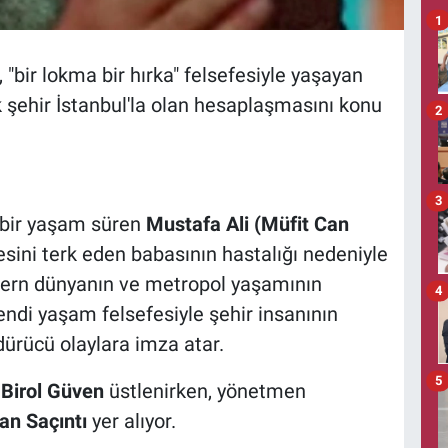
1
 "bir lokma bir hırka" felsefesiyle yaşayan
şehir İstanbul'la olan hesaplaşmasını konu
2
3
bir yaşam süren
Mustafa Ali (Müfit Can
nesini terk eden babasının hastalığı nedeniyle
odern dünyanın ve metropol yaşamının
4
ndi yaşam felsefesiyle şehir insanının
ürücü olaylara imza atar.
5
ı
Birol Güven
üstlenirken, yönetmen
an Saçıntı
yer alıyor.