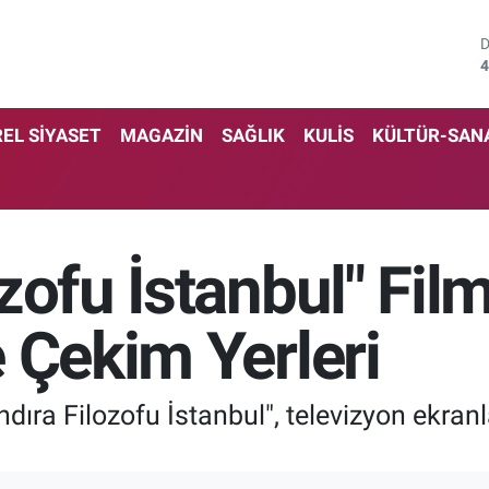
4
5
EL SİYASET
MAGAZİN
SAĞLIK
KULİS
KÜLTÜR-SAN
6
6
1
zofu İstanbul" Fil
6
 Çekim Yerleri
ıra Filozofu İstanbul", televizyon ekranl