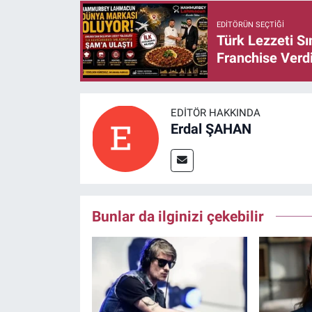
EDITÖRÜN SEÇTIĞI
Türk Lezzeti S
Franchise Verd
EDITÖR HAKKINDA
Erdal ŞAHAN
Bunlar da ilginizi çekebilir