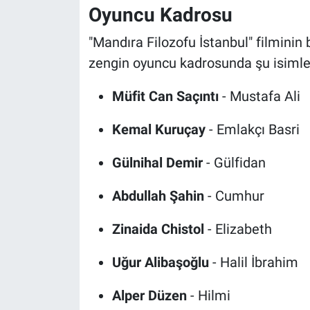
Oyuncu Kadrosu
"Mandıra Filozofu İstanbul" filminin 
zengin oyuncu kadrosunda şu isimle
Müfit Can Saçıntı
- Mustafa Ali
Kemal Kuruçay
- Emlakçı Basri
Gülnihal Demir
- Gülfidan
Abdullah Şahin
- Cumhur
Zinaida Chistol
- Elizabeth
Uğur Alibaşoğlu
- Halil İbrahim
Alper Düzen
- Hilmi