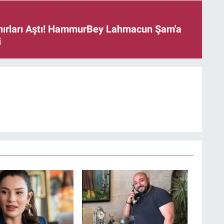
ınırları Aştı! HammurBey Lahmacun Şam'a
i