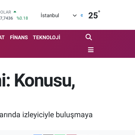
°
DOLAR
25
İstanbul
7,7436
%0.18
EURO
5,2510
%0.32
STERLİN
AT
FİNANS
TEKNOLOJİ
4,4811
%0.38
GRAM ALTIN
648.99
%2.59
BİST100
3.779
%-14
mi: Konusu,
BITCOIN
4.960,21
%0.87
arında izleyiciyle buluşmaya