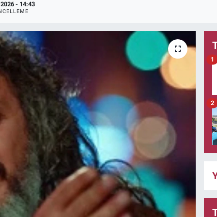
.2026 - 14:43
NCELLEME
1
2
Y