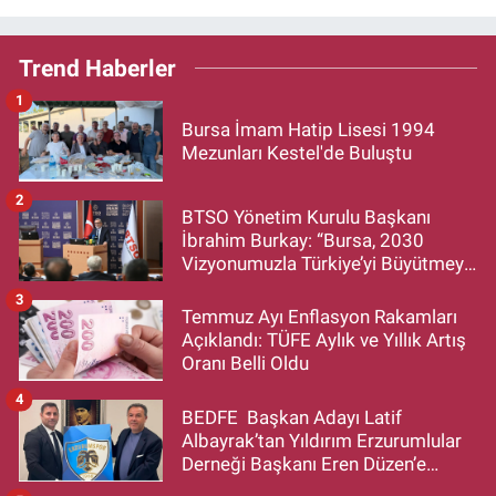
Trend Haberler
1
Bursa İmam Hatip Lisesi 1994
Mezunları Kestel'de Buluştu
2
BTSO Yönetim Kurulu Başkanı
İbrahim Burkay: “Bursa, 2030
Vizyonumuzla Türkiye’yi Büyütmeye
Devam Edecek”
3
Temmuz Ayı Enflasyon Rakamları
Açıklandı: TÜFE Aylık ve Yıllık Artış
Oranı Belli Oldu
4
BEDFE Başkan Adayı Latif
Albayrak’tan Yıldırım Erzurumlular
Derneği Başkanı Eren Düzen’e
Hayırlı Olsun Ziyareti