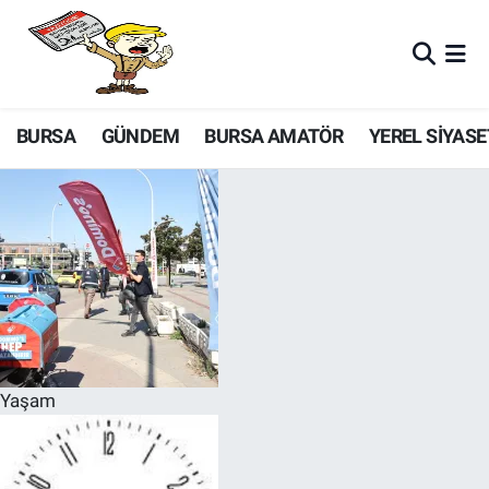
BURSA
GÜNDEM
BURSA AMATÖR
YEREL SİYASE
Yaşam