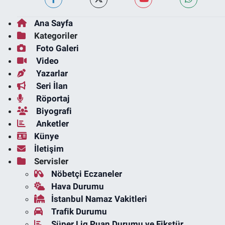
Ana Sayfa
Kategoriler
Foto Galeri
Video
Yazarlar
Seri İlan
Röportaj
Biyografi
Anketler
Künye
İletişim
Servisler
Nöbetçi Eczaneler
Hava Durumu
İstanbul Namaz Vakitleri
Trafik Durumu
Süper Lig Puan Durumu ve Fikstür