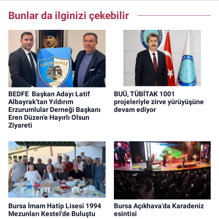
Bunlar da ilginizi çekebilir
BEDFE Başkan Adayı Latif
BUÜ, TÜBİTAK 1001
Albayrak’tan Yıldırım
projeleriyle zirve yürüyüşüne
Erzurumlular Derneği Başkanı
devam ediyor
Eren Düzen’e Hayırlı Olsun
Ziyareti
Bursa İmam Hatip Lisesi 1994
Bursa Açıkhava'da Karadeniz
Mezunları Kestel'de Buluştu
esintisi