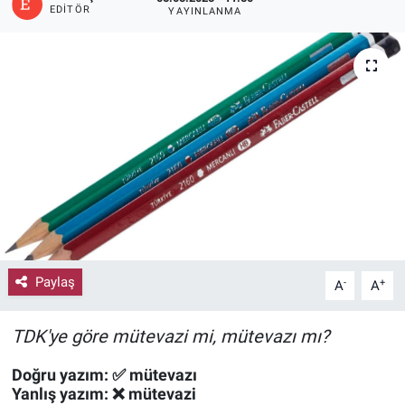
EDITÖR
YAYINLANMA
Paylaş
-
+
A
A
TDK'ye göre mütevazi mi, mütevazı mı?
Doğru yazım:
✅
mütevazı
Yanlış yazım:
❌ mütevazi