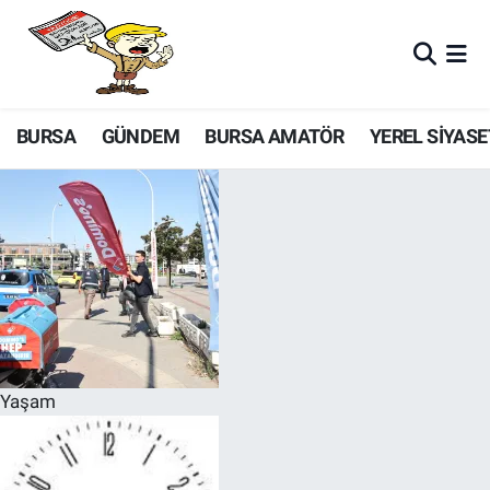
BURSA
GÜNDEM
BURSA AMATÖR
YEREL SİYASE
Yaşam