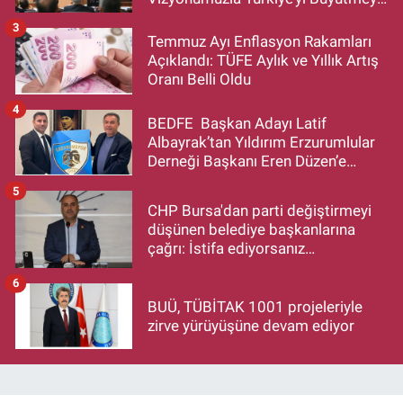
Devam Edecek”
3
Temmuz Ayı Enflasyon Rakamları
Açıklandı: TÜFE Aylık ve Yıllık Artış
Oranı Belli Oldu
4
BEDFE Başkan Adayı Latif
Albayrak’tan Yıldırım Erzurumlular
Derneği Başkanı Eren Düzen’e
Hayırlı Olsun Ziyareti
5
CHP Bursa'dan parti değiştirmeyi
düşünen belediye başkanlarına
çağrı: İstifa ediyorsanız
makamlarınızı da bırakın
6
BUÜ, TÜBİTAK 1001 projeleriyle
zirve yürüyüşüne devam ediyor