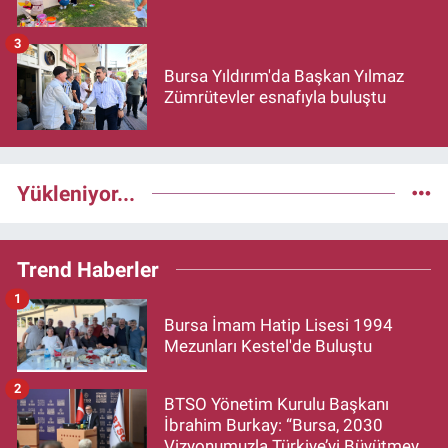
3
Bursa Yıldırım'da Başkan Yılmaz
Zümrütevler esnafıyla buluştu
Yükleniyor...
Trend Haberler
1
Bursa İmam Hatip Lisesi 1994
Mezunları Kestel'de Buluştu
2
BTSO Yönetim Kurulu Başkanı
İbrahim Burkay: “Bursa, 2030
Vizyonumuzla Türkiye’yi Büyütmeye