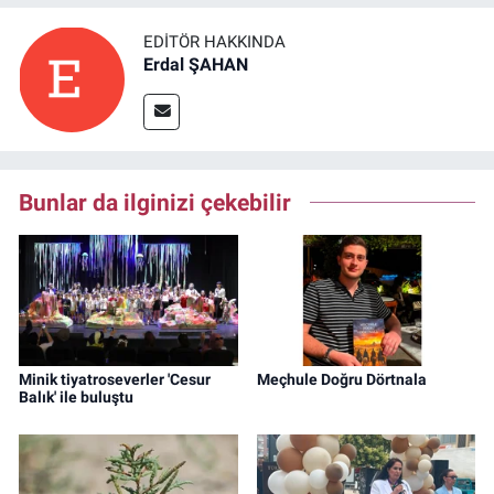
EDITÖR HAKKINDA
Erdal ŞAHAN
Bunlar da ilginizi çekebilir
Minik tiyatroseverler 'Cesur
Meçhule Doğru Dörtnala
Balık' ile buluştu