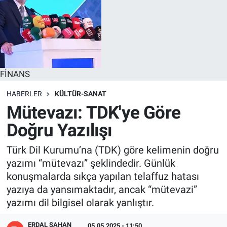
FİNANS
HABERLER
KÜLTÜR-SANAT
Mütevazı: TDK'ye Göre
Doğru Yazılışı
Türk Dil Kurumu’na (TDK) göre kelimenin doğru
yazımı “mütevazı” şeklindedir. Günlük
konuşmalarda sıkça yapılan telaffuz hatası
yazıya da yansımaktadır, ancak “mütevazi”
yazımı dil bilgisel olarak yanlıştır.
ERDAL ŞAHAN
05.05.2025 - 11:50