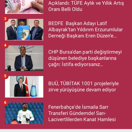
Açıklandı: TÜFE Aylık ve Yıllık Artış
Oranı Belli Oldu
3
BEDFE Başkan Adayı Latif
Albayrak’tan Yıldırım Erzurumlular
Derneği Başkanı Eren Düzen’e
Hayırlı Olsun Ziyareti
4
CHP Bursa'dan parti değiştirmeyi
düşünen belediye başkanlarına
çağrı: İstifa ediyorsanız
makamlarınızı da bırakın
5
BUÜ, TÜBİTAK 1001 projeleriyle
zirve yürüyüşüne devam ediyor
6
Fenerbahçe'de İsmaila Sarr
Transferi Gündemde! Sarı-
Lacivertlilerden Kanat Hamlesi