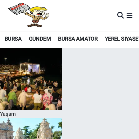
BURSA
GÜNDEM
BURSA AMATÖR
YEREL SİYASE
Yaşam