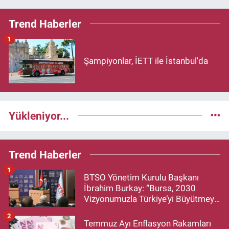
Trend Haberler
1
Şampiyonlar, İETT ile İstanbul'da
Yükleniyor...
Trend Haberler
1
BTSO Yönetim Kurulu Başkanı
İbrahim Burkay: “Bursa, 2030
Vizyonumuzla Türkiye’yi Büyütmeye
Devam Edecek”
2
Temmuz Ayı Enflasyon Rakamları