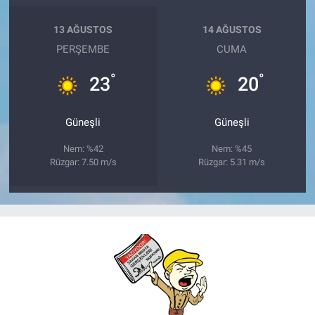
13 AĞUSTOS
14 AĞUSTOS
PERŞEMBE
CUMA
°
°
23
20
Güneşli
Güneşli
Nem: %42
Nem: %45
Rüzgar: 7.50 m/s
Rüzgar: 5.31 m/s