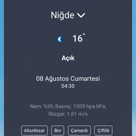
Niğde
°
16
Açık
08 Ağustos Cumartesi
04:30
Nem: %39, Basınç: 1009 hpa hPa,
Rüzgar: 1.81 m/s
Altunhisar
Bor
Çamardı
Çiftlik