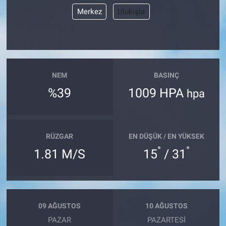
Merkez
Ulukışla
NEM
BASINÇ
%39
1009 HPA
hpa
RÜZGAR
EN DÜŞÜK / EN YÜKSEK
°
°
1.81 M/S
15
/ 31
09 AĞUSTOS
10 AĞUSTOS
PAZAR
PAZARTESI