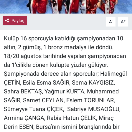
Paylaş
-
+
A
A
Kulüp 16 sporcuyla katıldığı şampiyonadan 10
altın, 2 gümüş, 1 bronz madalya ile döndü.
18/20 ağustos tarihinde yapılan şampiyonadan
da 1’cilikle dönen kulüpte yüzler gülüyor.
Şampiyonada derece alan sporcular; Halimegül
ÇETİN, Esila Esma SAĞIR, Sema KAYGISIZ,
Sahra BEKTAŞ, Yağmur KURTA, Muhammed
SAĞIR, Samet CEYLAN, Eslem TORUNLAR,
Sümeyye Tuana ÇİÇEK, Sabriye MUSAOĞLU,
Armina ÇANGA, Rabia Hatun ÇELİK, Miraç
Derin ESEN; Bursa’nın ismini branşlarında bir