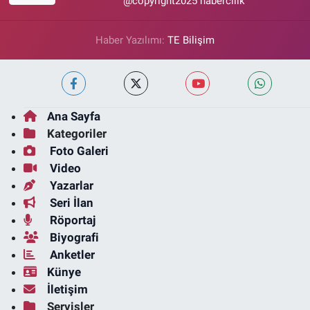
@copyright2025 habercilik
Haber Yazılımı:
TE Bilişim
Ana Sayfa
Kategoriler
Foto Galeri
Video
Yazarlar
Seri İlan
Röportaj
Biyografi
Anketler
Künye
İletişim
Servisler