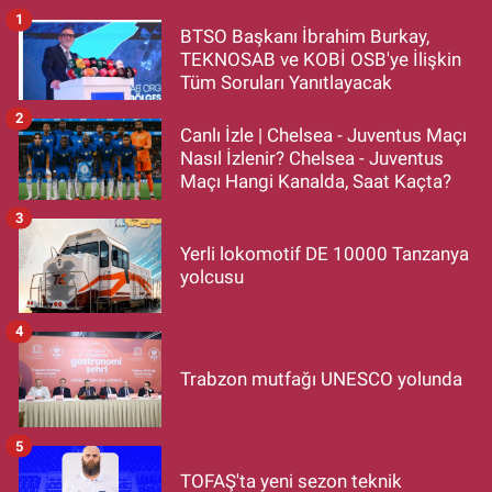
1
BTSO Başkanı İbrahim Burkay,
TEKNOSAB ve KOBİ OSB'ye İlişkin
Tüm Soruları Yanıtlayacak
2
Canlı İzle | Chelsea - Juventus Maçı
Nasıl İzlenir? Chelsea - Juventus
Maçı Hangi Kanalda, Saat Kaçta?
3
Yerli lokomotif DE 10000 Tanzanya
yolcusu
4
Trabzon mutfağı UNESCO yolunda
5
TOFAŞ'ta yeni sezon teknik