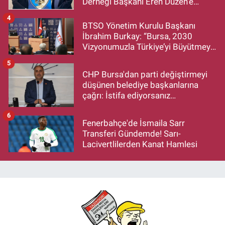
Derneği Başkanı Eren Düzen’e
Hayırlı Olsun Ziyareti
4
BTSO Yönetim Kurulu Başkanı
İbrahim Burkay: “Bursa, 2030
Vizyonumuzla Türkiye’yi Büyütmeye
Devam Edecek”
5
CHP Bursa'dan parti değiştirmeyi
düşünen belediye başkanlarına
çağrı: İstifa ediyorsanız
makamlarınızı da bırakın
6
Fenerbahçe'de İsmaila Sarr
Transferi Gündemde! Sarı-
Lacivertlilerden Kanat Hamlesi