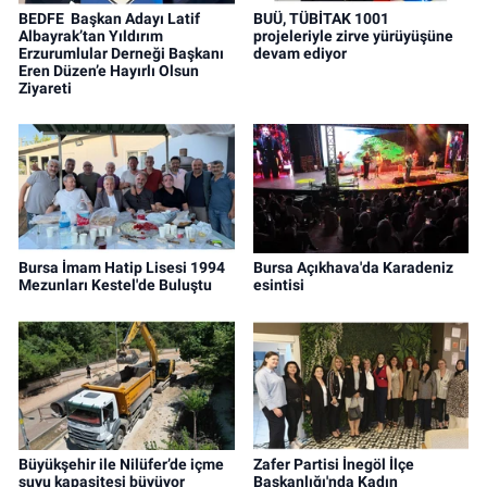
BEDFE Başkan Adayı Latif
BUÜ, TÜBİTAK 1001
Albayrak’tan Yıldırım
projeleriyle zirve yürüyüşüne
Erzurumlular Derneği Başkanı
devam ediyor
Eren Düzen’e Hayırlı Olsun
Ziyareti
Bursa İmam Hatip Lisesi 1994
Bursa Açıkhava'da Karadeniz
Mezunları Kestel'de Buluştu
esintisi
Büyükşehir ile Nilüfer’de içme
Zafer Partisi İnegöl İlçe
suyu kapasitesi büyüyor
Başkanlığı'nda Kadın