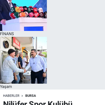
FİNANS
Yaşam
HABERLER
BURSA
Nilüfer Spor Kulübü,