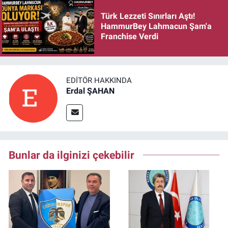
Türk Lezzeti Sınırları Aştı!
HammurBey Lahmacun Şam'a
Franchise Verdi
EDITÖR HAKKINDA
Erdal ŞAHAN
Bunlar da ilginizi çekebilir