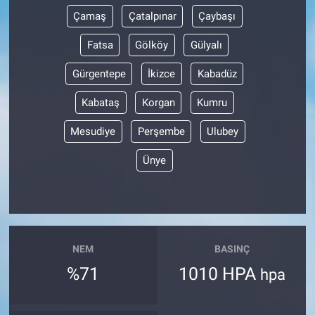
Çamaş
Çatalpınar
Çaybaşı
Fatsa
Gölköy
Gülyalı
Gürgentepe
İkizce
Kabadüz
Kabataş
Korgan
Kumru
Mesudiye
Perşembe
Ulubey
Ünye
NEM
BASINÇ
%71
1010 HPA
hpa