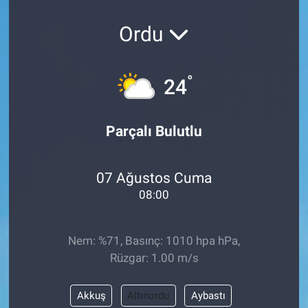
Ordu
°
24
Parçalı Bulutlu
07 Ağustos Cuma
08:00
Nem: %71, Basınç: 1010 hpa hPa,
Rüzgar: 1.00 m/s
Akkuş
Altınordu
Aybastı