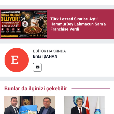
Türk Lezzeti Sınırları Aştı!
HammurBey Lahmacun Şam'a
Franchise Verdi
EDITÖR HAKKINDA
Erdal ŞAHAN
Bunlar da ilginizi çekebilir