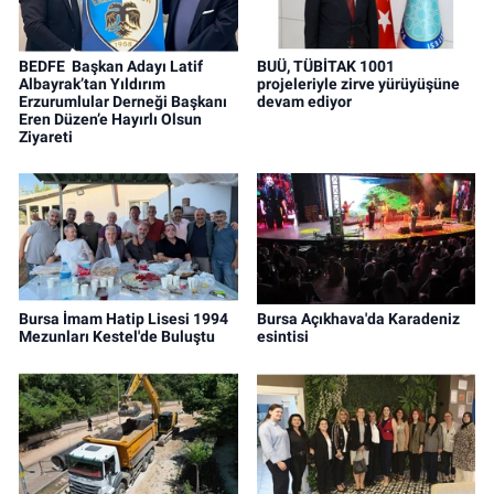
BEDFE Başkan Adayı Latif
BUÜ, TÜBİTAK 1001
Albayrak’tan Yıldırım
projeleriyle zirve yürüyüşüne
Erzurumlular Derneği Başkanı
devam ediyor
Eren Düzen’e Hayırlı Olsun
Ziyareti
Bursa İmam Hatip Lisesi 1994
Bursa Açıkhava'da Karadeniz
Mezunları Kestel'de Buluştu
esintisi