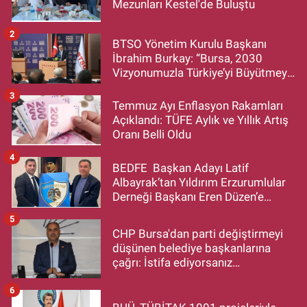
Mezunları Kestel'de Buluştu
2
BTSO Yönetim Kurulu Başkanı
İbrahim Burkay: “Bursa, 2030
Vizyonumuzla Türkiye’yi Büyütmeye
Devam Edecek”
3
Temmuz Ayı Enflasyon Rakamları
Açıklandı: TÜFE Aylık ve Yıllık Artış
Oranı Belli Oldu
4
BEDFE Başkan Adayı Latif
Albayrak’tan Yıldırım Erzurumlular
Derneği Başkanı Eren Düzen’e
Hayırlı Olsun Ziyareti
5
CHP Bursa'dan parti değiştirmeyi
düşünen belediye başkanlarına
çağrı: İstifa ediyorsanız
makamlarınızı da bırakın
6