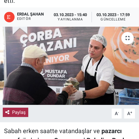
etti.
ERDAL ŞAHAN
03.10.2023 - 15:40
03.10.2023 - 17:59
EDITÖR
YAYINLANMA
GÜNCELLEME
Paylaş
-
+
A
A
Sabah erken saatte vatandaşlar ve
pazarcı