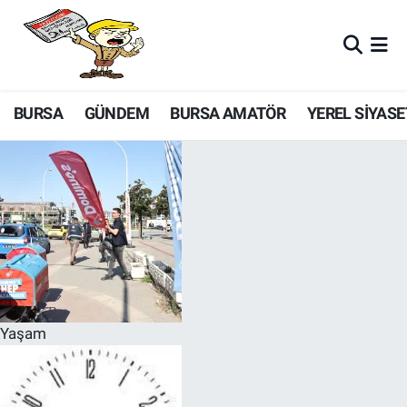
BURSA
GÜNDEM
BURSA AMATÖR
YEREL SİYASE
Yaşam