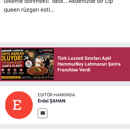
ülkeme dönmekti.’ dedi… Akdenizde bir Lip
queen rüzgarı esti…
Türk Lezzeti Sınırları Aştı!
HammurBey Lahmacun Şam'a
Franchise Verdi
EDITÖR HAKKINDA
Erdal ŞAHAN