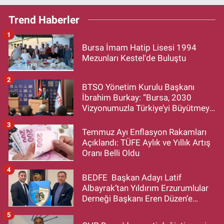
Trend Haberler
1
Bursa İmam Hatip Lisesi 1994
Mezunları Kestel'de Buluştu
2
BTSO Yönetim Kurulu Başkanı
İbrahim Burkay: “Bursa, 2030
Vizyonumuzla Türkiye’yi Büyütmeye
Devam Edecek”
3
Temmuz Ayı Enflasyon Rakamları
Açıklandı: TÜFE Aylık ve Yıllık Artış
Oranı Belli Oldu
4
BEDFE Başkan Adayı Latif
Albayrak’tan Yıldırım Erzurumlular
Derneği Başkanı Eren Düzen’e
Hayırlı Olsun Ziyareti
5