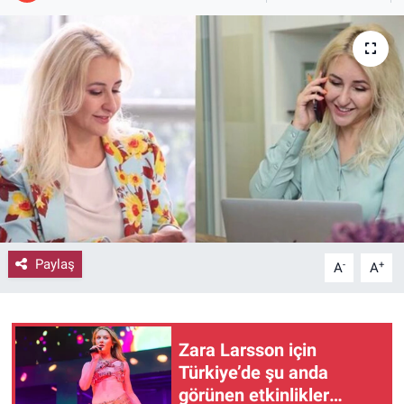
Paylaş
-
+
A
A
Zara Larsson için
Türkiye’de şu anda
görünen etkinlikler