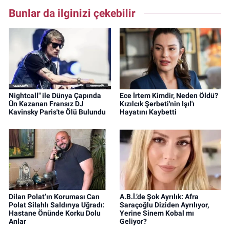
Bunlar da ilginizi çekebilir
Nightcall" ile Dünya Çapında
Ece İrtem Kimdir, Neden Öldü?
Ün Kazanan Fransız DJ
Kızılcık Şerbeti'nin Işıl'ı
Kavinsky Paris'te Ölü Bulundu
Hayatını Kaybetti
Dilan Polat’ın Koruması Can
A.B.İ.’de Şok Ayrılık: Afra
Polat Silahlı Saldırıya Uğradı:
Saraçoğlu Diziden Ayrılıyor,
Hastane Önünde Korku Dolu
Yerine Sinem Kobal mı
Anlar
Geliyor?