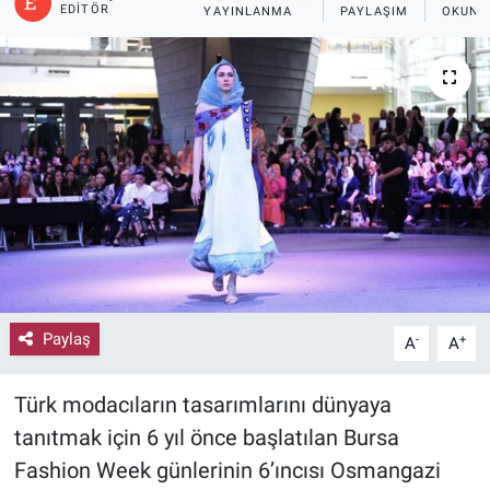
EDITÖR
YAYINLANMA
PAYLAŞIM
OKUNM
Paylaş
-
+
A
A
Türk modacıların tasarımlarını dünyaya
tanıtmak için 6 yıl önce başlatılan Bursa
Fashion Week günlerinin 6’ıncısı Osmangazi