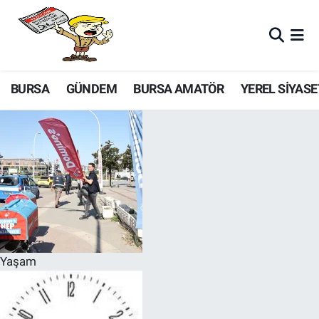
BURSA
GÜNDEM
BURSA AMATÖR
YEREL SİYASE
Yaşam