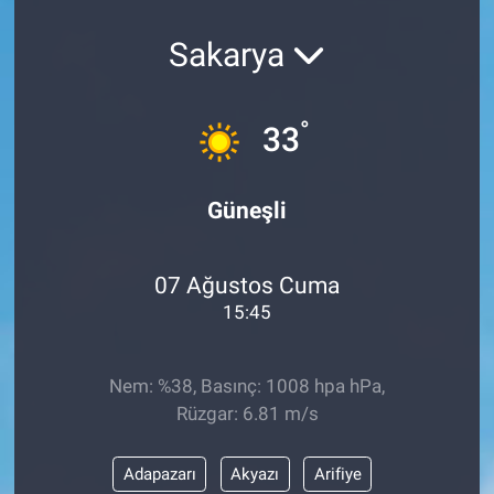
Sakarya
°
33
Güneşli
07 Ağustos Cuma
15:45
Nem: %38, Basınç: 1008 hpa hPa,
Rüzgar: 6.81 m/s
Adapazarı
Akyazı
Arifiye