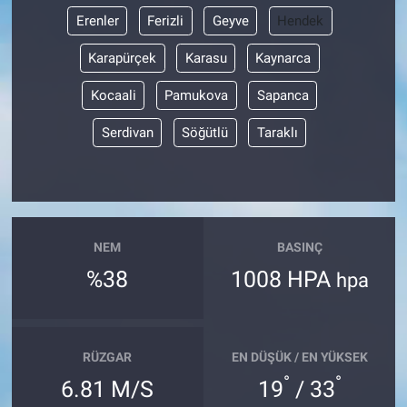
Erenler
Ferizli
Geyve
Hendek
Karapürçek
Karasu
Kaynarca
Kocaali
Pamukova
Sapanca
Serdivan
Söğütlü
Taraklı
NEM
BASINÇ
%38
1008 HPA
hpa
RÜZGAR
EN DÜŞÜK / EN YÜKSEK
°
°
6.81 M/S
19
/ 33