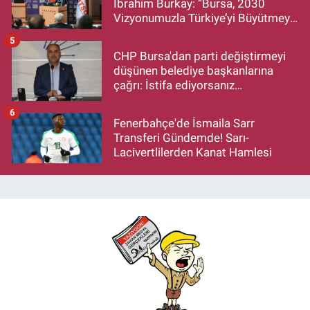
İbrahim Burkay: “Bursa, 2030
Vizyonumuzla Türkiye’yi Büyütmeye
Devam Edecek”
5
CHP Bursa'dan parti değiştirmeyi
düşünen belediye başkanlarına
çağrı: İstifa ediyorsanız
makamlarınızı da bırakın
6
Fenerbahçe'de İsmaila Sarr
Transferi Gündemde! Sarı-
Lacivertlilerden Kanat Hamlesi