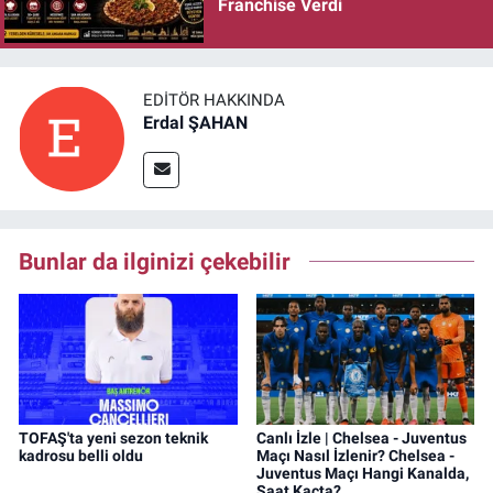
Franchise Verdi
EDITÖR HAKKINDA
Erdal ŞAHAN
Bunlar da ilginizi çekebilir
TOFAŞ'ta yeni sezon teknik
Canlı İzle | Chelsea - Juventus
kadrosu belli oldu
Maçı Nasıl İzlenir? Chelsea -
Juventus Maçı Hangi Kanalda,
Saat Kaçta?