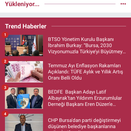
Yükleniyor...
Trend Haberler
1
BTSO Yönetim Kurulu Başkanı
İbrahim Burkay: “Bursa, 2030
Vizyonumuzla Türkiye’yi Büyütmeye
Devam Edecek”
2
Temmuz Ayı Enflasyon Rakamları
Açıklandı: TÜFE Aylık ve Yıllık Artış
Oranı Belli Oldu
3
BEDFE Başkan Adayı Latif
Albayrak’tan Yıldırım Erzurumlular
Derneği Başkanı Eren Düzen’e
Hayırlı Olsun Ziyareti
4
CHP Bursa'dan parti değiştirmeyi
düşünen belediye başkanlarına