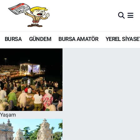
BURSA
GÜNDEM
BURSA AMATÖR
YEREL SİYASE
Yaşam