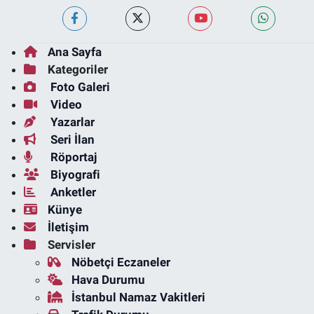
Ana Sayfa
Kategoriler
Foto Galeri
Video
Yazarlar
Seri İlan
Röportaj
Biyografi
Anketler
Künye
İletişim
Servisler
Nöbetçi Eczaneler
Hava Durumu
İstanbul Namaz Vakitleri