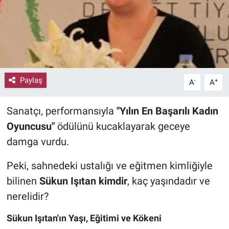
Paylaş
-
+
A
A
Sanatçı, performansıyla
"Yılın En Başarılı Kadın
Oyuncusu"
ödülünü kucaklayarak geceye
damga vurdu.
Peki, sahnedeki ustalığı ve eğitmen kimliğiyle
bilinen
Sükun Işıtan kimdir
, kaç yaşındadır ve
nerelidir?
Sükun Işıtan'ın Yaşı, Eğitimi ve Kökeni