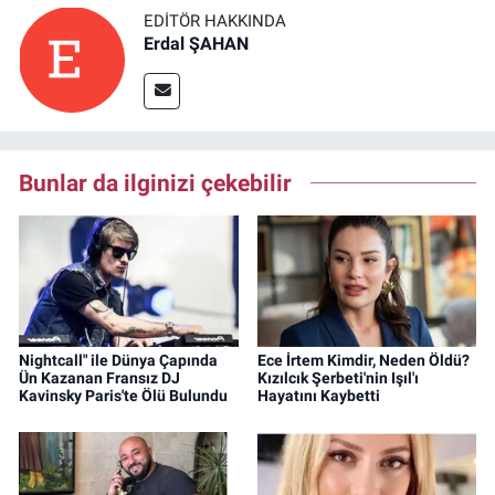
EDITÖR HAKKINDA
Erdal ŞAHAN
Bunlar da ilginizi çekebilir
Nightcall" ile Dünya Çapında
Ece İrtem Kimdir, Neden Öldü?
Ün Kazanan Fransız DJ
Kızılcık Şerbeti'nin Işıl'ı
Kavinsky Paris'te Ölü Bulundu
Hayatını Kaybetti