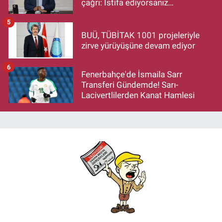
çağrı: İstifa ediyorsanız
makamlarınızı da bırakın
5
BUÜ, TÜBİTAK 1001 projeleriyle
zirve yürüyüşüne devam ediyor
6
Fenerbahçe'de İsmaila Sarr
Transferi Gündemde! Sarı-
Lacivertlilerden Kanat Hamlesi