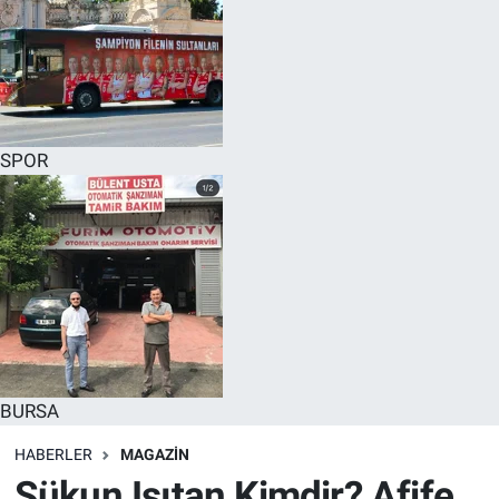
SPOR
BURSA
HABERLER
MAGAZİN
Sükun Işıtan Kimdir? Afife