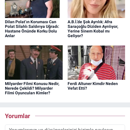
Dilan Polat’ın Koruması Can
A.B.İ.’de Şok Ayrılık: Afra
Polat Silahlı Saldırıya Uğradı:
Saraçoğlu Diziden Ayrılıyor,
Hastane Önünde Korku Dolu
Yerine Sinem Kobal mı
Anlar
Geliyor?
Milyarder Filmi Konusu Nedir,
Ferdi Altuner Kimdir Neden
Nerede Çekildi? Milyarder
Vefat Etti?
Filmi Oyuncuları Kimler?
Yorumlar