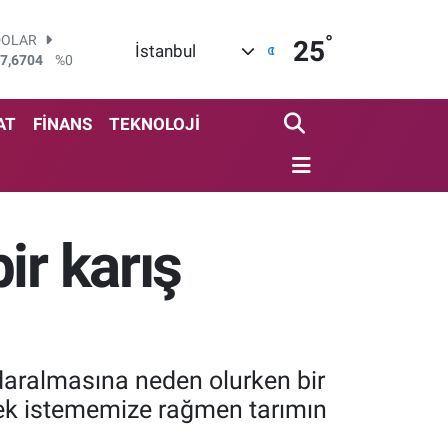
°
DOLAR
25
İstanbul
7,6704
%0
EURO
5,0406
%-0.08
STERLİN
AT
FİNANS
TEKNOLOJİ
4,2143
%0
GRAM ALTIN
500.87
%0.12
BİST100
3.799
%70
ir karış
BITCOIN
4.643,95
%0.16
n daralmasına neden olurken bir
ek istememize rağmen tarımın