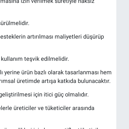
lmasına izin verilmek suretiyle haksız
ürülmelidir.
esteklerin artırılması maliyetleri düşürüp
ullanım teşvik edilmelidir.
ı yerine ürün bazlı olarak tasarlanması hem
rımsal üretimde artışa katkıda bulunacaktır.
eliştirilmesi için itici güç olmalıdır.
erle üreticiler ve tüketiciler arasında