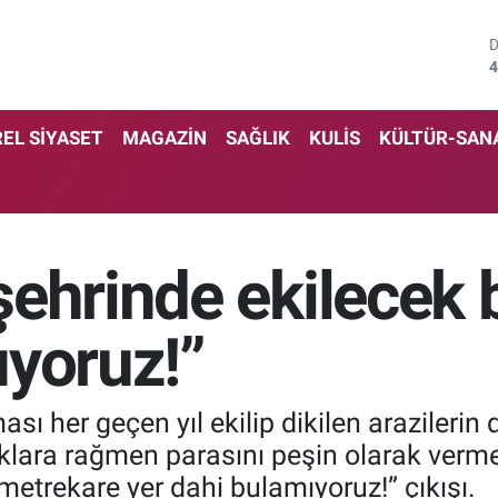
4
5
EL SİYASET
MAGAZİN
SAĞLIK
KULİS
KÜLTÜR-SAN
6
6
1
ehrinde ekilecek b
6
ıyoruz!”
ası her geçen yıl ekilip dikilen arazileri
lara rağmen parasını peşin olarak verm
metrekare yer dahi bulamıyoruz!” çıkışı.