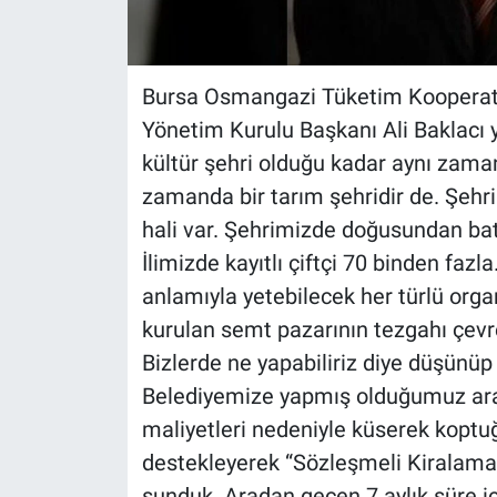
Bursa Osmangazi Tüketim Kooperatifi
Yönetim Kurulu Başkanı Ali Baklacı ya
kültür şehri olduğu kadar aynı zam
zamanda bir tarım şehridir de. Şeh
hali var. Şehrimizde doğusundan bat
İlimizde kayıtlı çiftçi 70 binden faz
anlamıyla yetebilecek her türlü or
kurulan semt pazarının tezgahı çevr
Bizlerde ne yapabiliriz diye düşünü
Belediyemize yapmış olduğumuz araş
maliyetleri nedeniyle küserek koptuğ
destekleyerek “Sözleşmeli Kiralama-
sunduk. Aradan geçen 7 aylık süre 