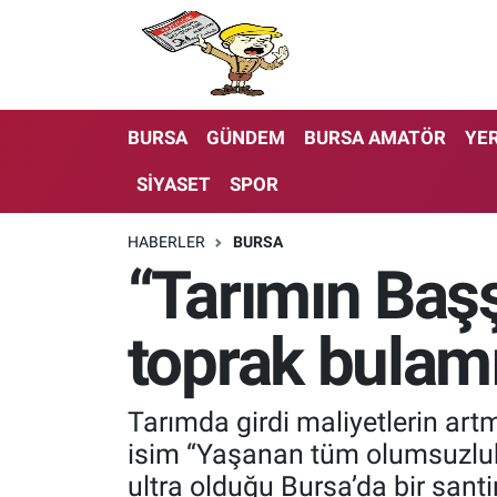
BURSA
GÜNDEM
BURSA AMATÖR
YER
SİYASET
SPOR
HABERLER
BURSA
“Tarımın Başş
toprak bulam
Tarımda girdi maliyetlerin artm
isim “Yaşanan tüm olumsuzluk
ultra olduğu Bursa’da bir santi