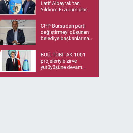
Latif Albayrak’tan
Yıldırım Erzurumlular
Derneği Başkanı Eren
Düzen’e Hayırlı Olsun
CHP Bursa'dan parti
Ziyareti
değiştirmeyi düşünen
belediye başkanlarına
çağrı: İstifa ediyorsanız
makamlarınızı da
BUÜ, TÜBİTAK 1001
bırakın
projeleriyle zirve
yürüyüşüne devam
ediyor