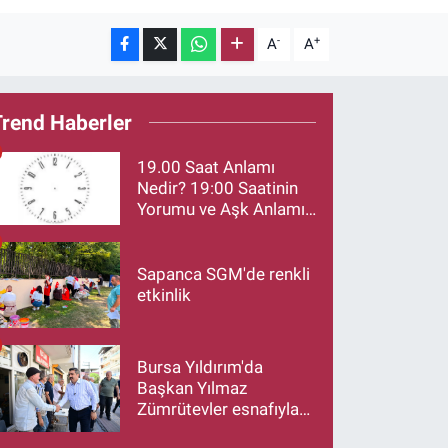
-
+
A
A
Trend Haberler
19.00 Saat Anlamı
Nedir? 19:00 Saatinin
Yorumu ve Aşk Anlamı
Merak Ediliyor
Sapanca SGM'de renkli
etkinlik
Bursa Yıldırım'da
Başkan Yılmaz
Zümrütevler esnafıyla
buluştu