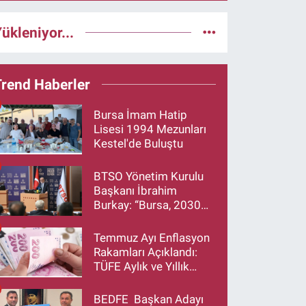
ükleniyor...
Trend Haberler
Bursa İmam Hatip
Lisesi 1994 Mezunları
Kestel'de Buluştu
BTSO Yönetim Kurulu
Başkanı İbrahim
Burkay: “Bursa, 2030
Vizyonumuzla Türkiye’yi
Büyütmeye Devam
Temmuz Ayı Enflasyon
Edecek”
Rakamları Açıklandı:
TÜFE Aylık ve Yıllık
Artış Oranı Belli Oldu
BEDFE Başkan Adayı