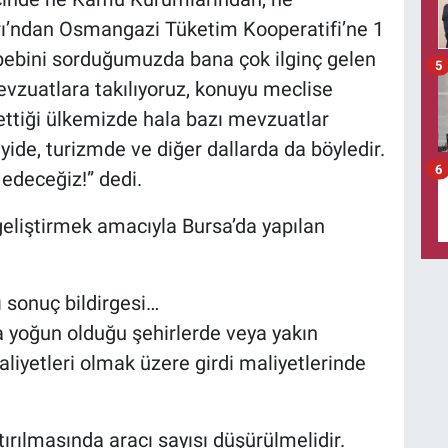
rı’ndan Osmangazi Tüketim Kooperatifi’ne 1
ebebini sorduğumuzda bana çok ilginç gelen
5
mevzuatlara takılıyoruz, konuyu meclise
önettiği ülkemizde hala bazı mevzuatlar
yide, turizmde ve diğer dallarda da böyledir.
6
edeceğiz!” dedi.
geliştirmek amacıyla Bursa’da yapılan
 sonuç bildirgesi…
a yoğun olduğu şehirlerde veya yakın
aliyetleri olmak üzere girdi maliyetlerinde
tırılmasında aracı sayısı düşürülmelidir.