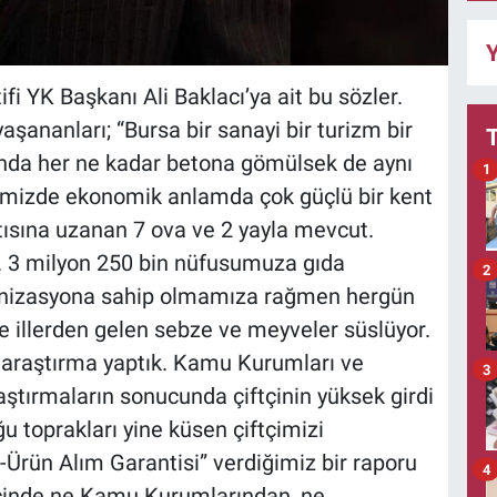
Y
 YK Başkanı Ali Baklacı’ya ait bu sözler.
şananları; “Bursa bir sanayi bir turizm bir
anda her ne kadar betona gömülsek de aynı
1
rimizde ekonomik anlamda çok güçlü bir kent
ısına uzanan 7 ova ve 2 yayla mevcut.
la. 3 milyon 250 bin nüfusumuza gıda
2
ganizasyona sahip olmamıza rağmen hergün
e illerden gelen sebze ve meyveler süslüyor.
p araştırma yaptık. Kamu Kurumları ve
3
tırmaların sonucunda çiftçinin yüksek girdi
u toprakları yine küsen çiftçimizi
Ürün Alım Garantisi” verdiğimiz bir raporu
4
içinde ne Kamu Kurumlarından, ne