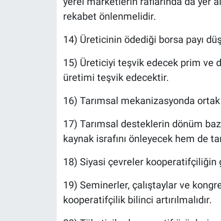
yerel marketlerin raflarında da yer a
rekabet önlenmelidir.
14) Üreticinin ödediği borsa payı düş
15) Üreticiyi teşvik edecek prim ve d
üretimi teşvik edecektir.
16) Tarımsal mekanizasyonda ortak k
17) Tarımsal desteklerin dönüm bazl
kaynak israfını önleyecek hem de ta
18) Siyasi çevreler kooperatifçiliğin g
19) Seminerler, çalıştaylar ve kongrel
kooperatifçilik bilinci artırılmalıdır.