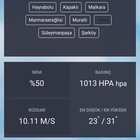
Hayrabolu
Kapaklı
Malkara
Marmaraereğlisi
Muratlı
Saray
Süleymanpaşa
Şarköy
NEM
BASINÇ
%50
1013 HPA
hpa
RÜZGAR
EN DÜŞÜK / EN YÜKSEK
°
°
10.11 M/S
23
/ 31