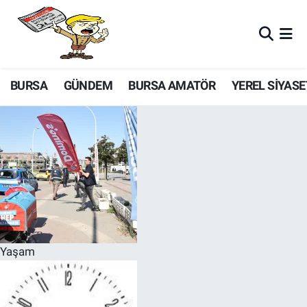
BURSA
GÜNDEM
BURSA AMATÖR
YEREL SİYASE
Yaşam