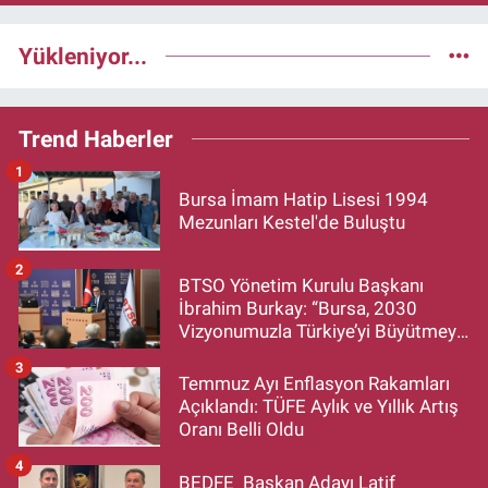
Yükleniyor...
Trend Haberler
1
Bursa İmam Hatip Lisesi 1994
Mezunları Kestel'de Buluştu
2
BTSO Yönetim Kurulu Başkanı
İbrahim Burkay: “Bursa, 2030
Vizyonumuzla Türkiye’yi Büyütmeye
Devam Edecek”
3
Temmuz Ayı Enflasyon Rakamları
Açıklandı: TÜFE Aylık ve Yıllık Artış
Oranı Belli Oldu
4
BEDFE Başkan Adayı Latif