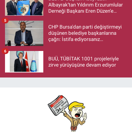
Albayrak’tan Yıldırım Erzurumlular
Derneği Başkanı Eren Düzen’e
Hayırlı Olsun Ziyareti
5
CHP Bursa'dan parti değiştirmeyi
düşünen belediye başkanlarına
çağrı: İstifa ediyorsanız
makamlarınızı da bırakın
6
BUÜ, TÜBİTAK 1001 projeleriyle
zirve yürüyüşüne devam ediyor