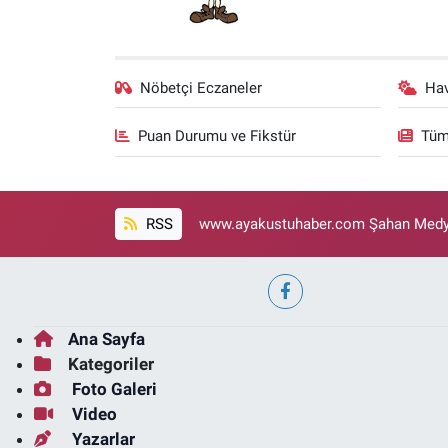
Nöbetçi Eczaneler
Ha
Puan Durumu ve Fikstür
Tüm
RSS
www.ayakustuhaber.com Şahan Medya
Ana Sayfa
Kategoriler
Foto Galeri
Video
Yazarlar