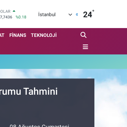
°
DOLAR
24
İstanbul
7,7436
%0.18
EURO
5,2510
%0.32
STERLİN
AT
FİNANS
TEKNOLOJİ
4,4811
%0.38
GRAM ALTIN
660.55
%0.03
BİST100
3.779
%-14
BITCOIN
4.959,79
%1.11
urumu Tahmini
08 Ağustos Cumartesi