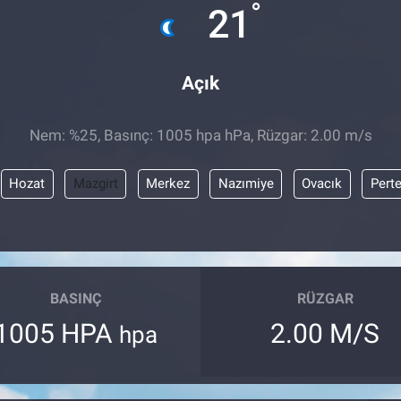
°
21
Açık
Nem: %25, Basınç: 1005 hpa hPa, Rüzgar: 2.00 m/s
Hozat
Mazgirt
Merkez
Nazımiye
Ovacık
Pert
BASINÇ
RÜZGAR
1005 HPA
2.00 M/S
hpa