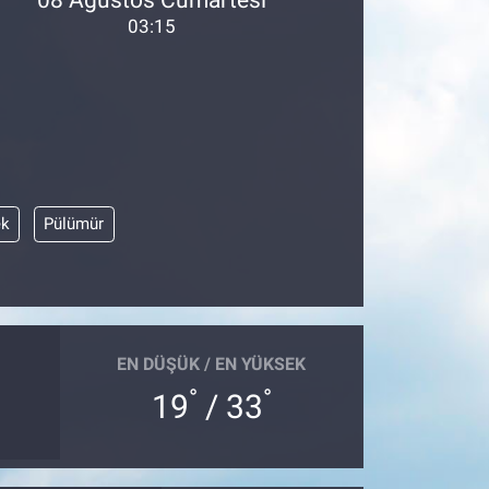
03:15
ek
Pülümür
EN DÜŞÜK / EN YÜKSEK
°
°
19
/ 33