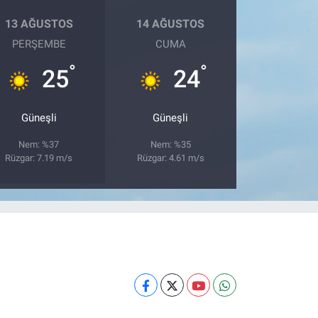
13 AĞUSTOS
14 AĞUSTOS
PERŞEMBE
CUMA
°
°
25
24
Güneşli
Güneşli
Nem: %37
Nem: %35
Rüzgar: 7.19 m/s
Rüzgar: 4.61 m/s