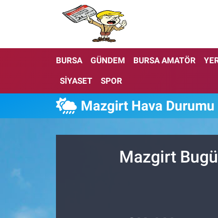
BURSA
GÜNDEM
BURSA AMATÖR
YER
SİYASET
SPOR
Mazgirt Hava Durumu
Mazgirt Bugü