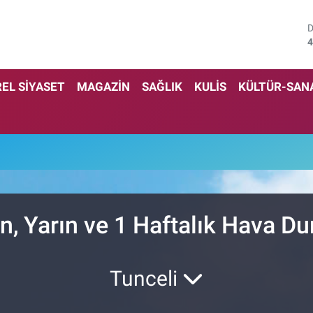
4
5
EL SİYASET
MAGAZİN
SAĞLIK
KULİS
KÜLTÜR-SAN
6
6
1
6
n, Yarın ve 1 Haftalık Hava D
Tunceli