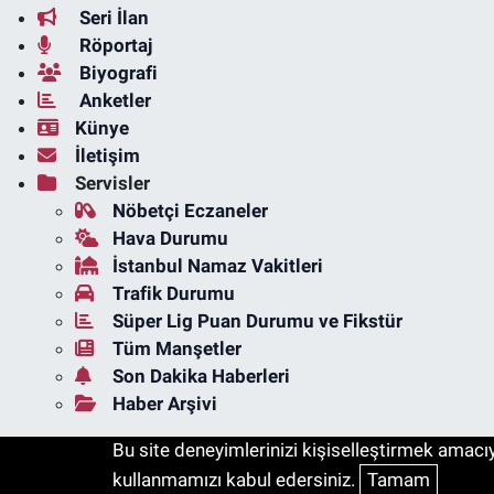
Seri İlan
Röportaj
Biyografi
Anketler
Künye
İletişim
Servisler
Nöbetçi Eczaneler
Hava Durumu
İstanbul Namaz Vakitleri
Trafik Durumu
Süper Lig Puan Durumu ve Fikstür
Tüm Manşetler
Son Dakika Haberleri
Haber Arşivi
Bu site deneyimlerinizi kişiselleştirmek amacıyl
kullanmamızı kabul edersiniz.
Tamam