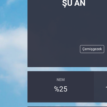
ŞU AN
Çemişgezek
NEM
%25