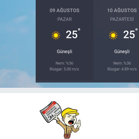
09 AĞUSTOS
10 AĞUSTOS
PAZAR
PAZARTESI
°
°
25
25
Güneşli
Güneşli
Nem: %36
Nem: %36
Rüzgar: 5.00 m/s
Rüzgar: 4.89 m/s