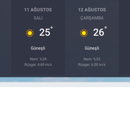
11 AĞUSTOS
12 AĞUSTOS
SALI
ÇARŞAMBA
°
°
25
26
Güneşli
Güneşli
Nem: %34
Nem: %33
Rüzgar: 4.69 m/s
Rüzgar: 6.00 m/s