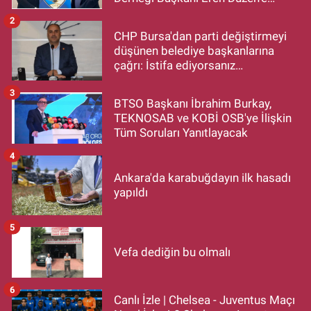
Hayırlı Olsun Ziyareti
2
CHP Bursa'dan parti değiştirmeyi
düşünen belediye başkanlarına
çağrı: İstifa ediyorsanız
makamlarınızı da bırakın
3
BTSO Başkanı İbrahim Burkay,
TEKNOSAB ve KOBİ OSB'ye İlişkin
Tüm Soruları Yanıtlayacak
4
Ankara'da karabuğdayın ilk hasadı
yapıldı
5
Vefa dediğin bu olmalı
6
Canlı İzle | Chelsea - Juventus Maçı