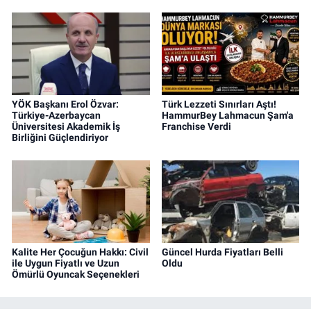
YÖK Başkanı Erol Özvar:
Türk Lezzeti Sınırları Aştı!
Türkiye-Azerbaycan
HammurBey Lahmacun Şam'a
Üniversitesi Akademik İş
Franchise Verdi
Birliğini Güçlendiriyor
Kalite Her Çocuğun Hakkı: Civil
Güncel Hurda Fiyatları Belli
ile Uygun Fiyatlı ve Uzun
Oldu
Ömürlü Oyuncak Seçenekleri