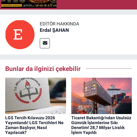
EDITÖR HAKKINDA
Erdal ŞAHAN
Bunlar da ilginizi çekebilir
LGS Tercih Kılavuzu 2026
Ticaret Bakanlığı'ndan Usulsüz
Yayımlandı! LGS Tercihleri Ne
Gümrük İşlemlerine Sıkı
Zaman Başlıyor, Nasıl
Denetim! 28,7 Milyar Liralık
Yapılacak?
İşlem Yapıldı