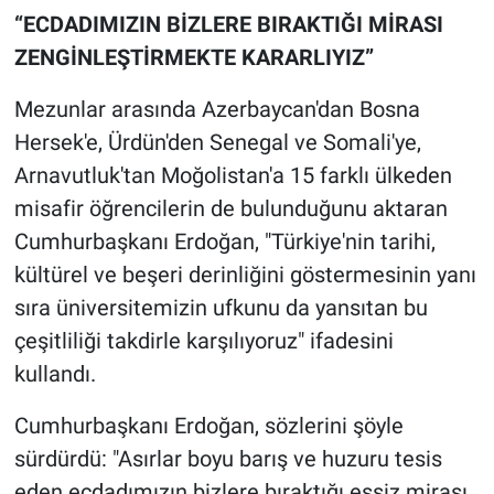
“ECDADIMIZIN BİZLERE BIRAKTIĞI MİRASI
ZENGİNLEŞTİRMEKTE KARARLIYIZ”
Mezunlar arasında Azerbaycan'dan Bosna
Hersek'e, Ürdün'den Senegal ve Somali'ye,
Arnavutluk'tan Moğolistan'a 15 farklı ülkeden
misafir öğrencilerin de bulunduğunu aktaran
Cumhurbaşkanı Erdoğan, "Türkiye'nin tarihi,
kültürel ve beşeri derinliğini göstermesinin yanı
sıra üniversitemizin ufkunu da yansıtan bu
çeşitliliği takdirle karşılıyoruz" ifadesini
kullandı.
Cumhurbaşkanı Erdoğan, sözlerini şöyle
sürdürdü: "Asırlar boyu barış ve huzuru tesis
eden ecdadımızın bizlere bıraktığı eşsiz mirası