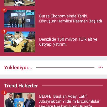
2
Bursa Ekonomisinde Tarihi
Dönüşüm Hamlesi Resmen Başladı
3
Denizli'de 160 milyon TL'lik alt ve
üstyapı yatırımı
Yükleniyor...
Trend Haberler
1
BEDFE Başkan Adayı Latif
Albayrak’tan Yıldırım Erzurumlular
Derneği Başkanı Eren Düzen’e