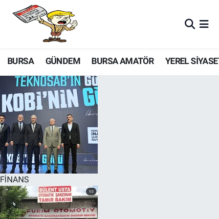
BURSA
GÜNDEM
BURSA AMATÖR
YEREL SİYASE
FİNANS