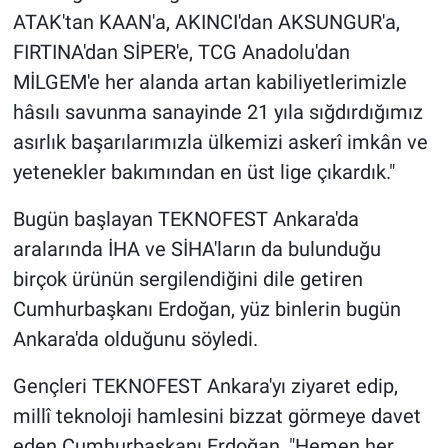
ATAK'tan KAAN'a, AKINCI'dan AKSUNGUR'a,
FIRTINA'dan SİPER'e, TCG Anadolu'dan
MİLGEM'e her alanda artan kabiliyetlerimizle
hâsılı savunma sanayinde 21 yıla sığdırdığımız
asırlık başarılarımızla ülkemizi askerî imkân ve
yetenekler bakımından en üst lige çıkardık."
Bugün başlayan TEKNOFEST Ankara'da
aralarında İHA ve SİHA'ların da bulunduğu
birçok ürünün sergilendiğini dile getiren
Cumhurbaşkanı Erdoğan, yüz binlerin bugün
Ankara'da olduğunu söyledi.
Gençleri TEKNOFEST Ankara'yı ziyaret edip,
millî teknoloji hamlesini bizzat görmeye davet
eden Cumhurbaşkanı Erdoğan, "Hemen her