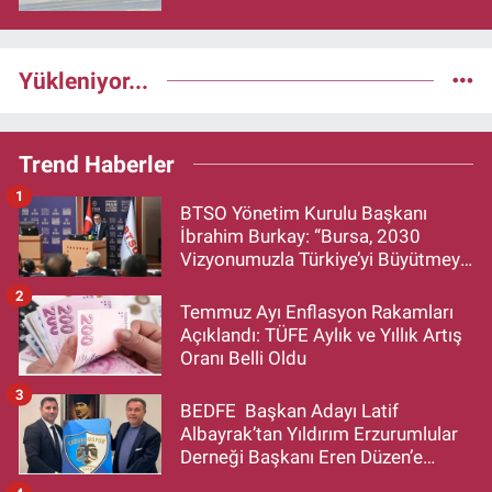
Yükleniyor...
Trend Haberler
1
BTSO Yönetim Kurulu Başkanı
İbrahim Burkay: “Bursa, 2030
Vizyonumuzla Türkiye’yi Büyütmeye
Devam Edecek”
2
Temmuz Ayı Enflasyon Rakamları
Açıklandı: TÜFE Aylık ve Yıllık Artış
Oranı Belli Oldu
3
BEDFE Başkan Adayı Latif
Albayrak’tan Yıldırım Erzurumlular
Derneği Başkanı Eren Düzen’e
Hayırlı Olsun Ziyareti