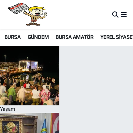
BURSA
GÜNDEM
BURSA AMATÖR
YEREL SİYASE
Yaşam