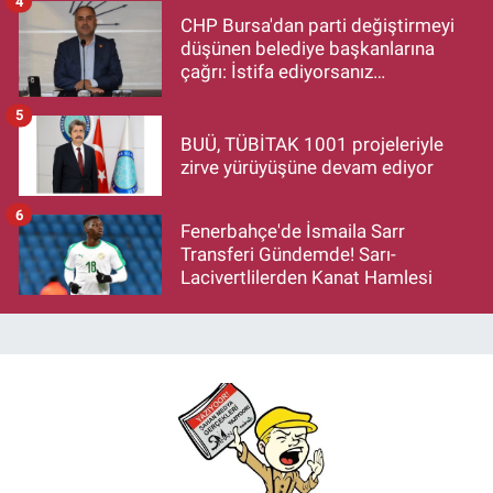
4
CHP Bursa'dan parti değiştirmeyi
düşünen belediye başkanlarına
çağrı: İstifa ediyorsanız
makamlarınızı da bırakın
5
BUÜ, TÜBİTAK 1001 projeleriyle
zirve yürüyüşüne devam ediyor
6
Fenerbahçe'de İsmaila Sarr
Transferi Gündemde! Sarı-
Lacivertlilerden Kanat Hamlesi