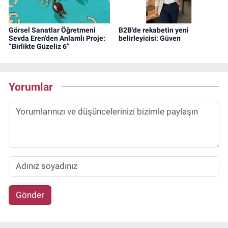
Görsel Sanatlar Öğretmeni
B2B’de rekabetin yeni
Sevda Eren’den Anlamlı Proje:
belirleyicisi: Güven
“Birlikte Güzeliz 6”
Yorumlar
Gönder