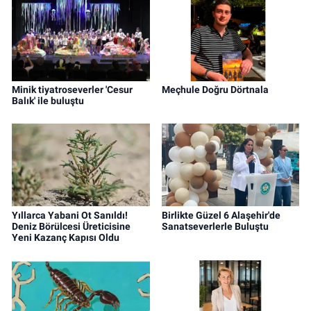
Minik tiyatroseverler 'Cesur
Meçhule Doğru Dörtnala
Balık' ile buluştu
Yıllarca Yabani Ot Sanıldı!
Birlikte Güzel 6 Alaşehir'de
Deniz Börülcesi Üreticisine
Sanatseverlerle Buluştu
Yeni Kazanç Kapısı Oldu