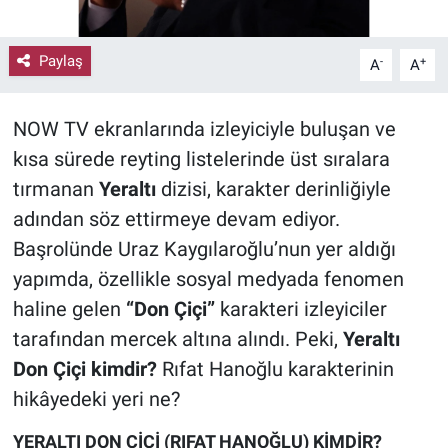
Paylaş
-
+
A
A
NOW TV ekranlarında izleyiciyle buluşan ve
kısa sürede reyting listelerinde üst sıralara
tırmanan
Yeraltı
dizisi, karakter derinliğiyle
adından söz ettirmeye devam ediyor.
Başrolünde Uraz Kaygılaroğlu’nun yer aldığı
yapımda, özellikle sosyal medyada fenomen
haline gelen
“Don Çiçi”
karakteri izleyiciler
tarafından mercek altına alındı. Peki,
Yeraltı
Don Çiçi kimdir?
Rıfat Hanoğlu karakterinin
hikâyedeki yeri ne?
YERALTI DON ÇİÇİ (RIFAT HANOĞLU) KİMDİR?