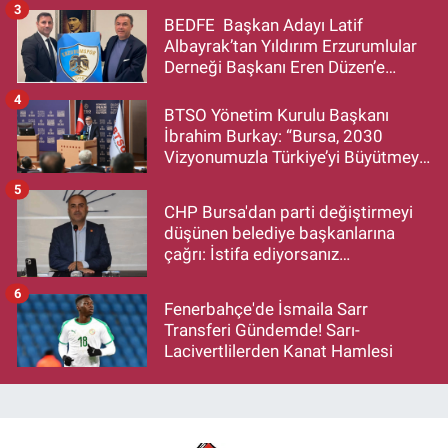
3
BEDFE Başkan Adayı Latif
Albayrak’tan Yıldırım Erzurumlular
Derneği Başkanı Eren Düzen’e
Hayırlı Olsun Ziyareti
4
BTSO Yönetim Kurulu Başkanı
İbrahim Burkay: “Bursa, 2030
Vizyonumuzla Türkiye’yi Büyütmeye
Devam Edecek”
5
CHP Bursa'dan parti değiştirmeyi
düşünen belediye başkanlarına
çağrı: İstifa ediyorsanız
makamlarınızı da bırakın
6
Fenerbahçe'de İsmaila Sarr
Transferi Gündemde! Sarı-
Lacivertlilerden Kanat Hamlesi