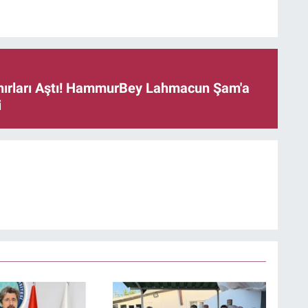
ınırları Aştı! HammurBey Lahmacun Şam'a
i