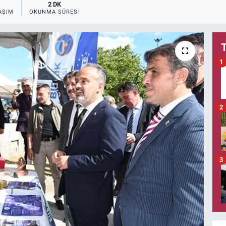
2 DK
AŞIM
OKUNMA SÜRESI
1
2
3