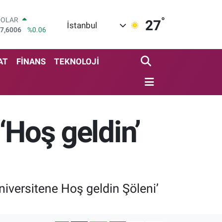
°
DOLAR
27
İstanbul
7,6006
%0.06
EURO
5,0250
%0.02
STERLİN
AT
FİNANS
TEKNOLOJİ
4,2398
%0.2
GRAM ALTIN
513.94
%0.32
BİST100
3.768
%48
 ‘Hoş geldin’
BITCOIN
4.602,05
%0.69
niversitene Hoş geldin Şöleni’