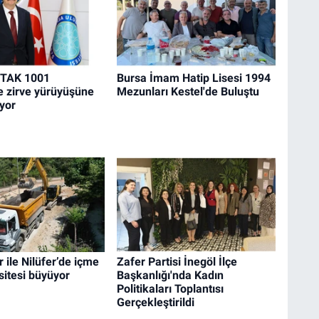
İTAK 1001
Bursa İmam Hatip Lisesi 1994
le zirve yürüyüşüne
Mezunları Kestel'de Buluştu
yor
 ile Nilüfer’de içme
Zafer Partisi İnegöl İlçe
itesi büyüyor
Başkanlığı'nda Kadın
Politikaları Toplantısı
Gerçekleştirildi