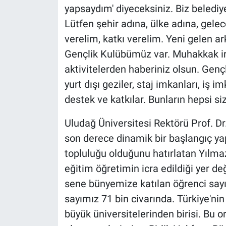
yapsaydım' diyeceksiniz. Biz beledi
Lütfen şehir adına, ülke adına, gelec
verelim, katkı verelim. Yeni gelen 
Gençlik Kulübümüz var. Muhakkak irtib
aktivitelerden haberiniz olsun. Gençli
yurt dışı geziler, staj imkanları, iş i
destek ve katkılar. Bunların hepsi sizl
Uludağ Üniversitesi Rektörü Prof. D
son derece dinamik bir başlangıç yap
topluluğu olduğunu hatırlatan Yılma
eğitim öğretimin icra edildiği yer de
sene bünyemize katılan öğrenci sayı
sayımız 71 bin civarında. Türkiye'nin 
büyük üniversitelerinden birisi. Bu 