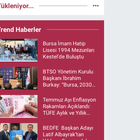
ükleniyor...
Trend Haberler
Bursa İmam Hatip
Lisesi 1994 Mezunları
Kestel'de Buluştu
BTSO Yönetim Kurulu
Başkanı İbrahim
Burkay: “Bursa, 2030
Vizyonumuzla Türkiye’yi
Büyütmeye Devam
Temmuz Ayı Enflasyon
Edecek”
Rakamları Açıklandı:
TÜFE Aylık ve Yıllık
Artış Oranı Belli Oldu
BEDFE Başkan Adayı
Latif Albayrak’tan