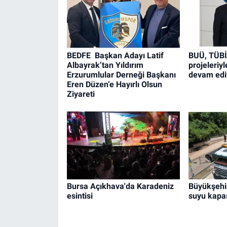
BEDFE Başkan Adayı Latif
BUÜ, TÜB
Albayrak’tan Yıldırım
projeleriy
Erzurumlular Derneği Başkanı
devam edi
Eren Düzen’e Hayırlı Olsun
Ziyareti
Bursa Açıkhava'da Karadeniz
Büyükşehir
esintisi
suyu kapas