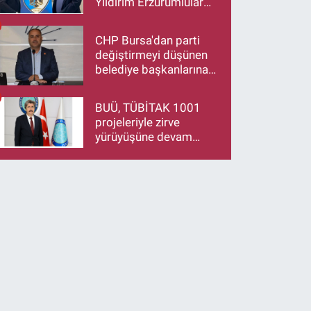
Yıldırım Erzurumlular
Derneği Başkanı Eren
Düzen’e Hayırlı Olsun
CHP Bursa'dan parti
Ziyareti
değiştirmeyi düşünen
belediye başkanlarına
çağrı: İstifa ediyorsanız
makamlarınızı da
BUÜ, TÜBİTAK 1001
bırakın
projeleriyle zirve
yürüyüşüne devam
ediyor