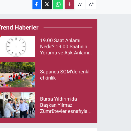
-
+
A
A
Trend Haberler
19.00 Saat Anlamı
Nedir? 19:00 Saatinin
Yorumu ve Aşk Anlamı
Merak Ediliyor
Sapanca SGM'de renkli
etkinlik
Bursa Yıldırım'da
Başkan Yılmaz
Zümrütevler esnafıyla
buluştu