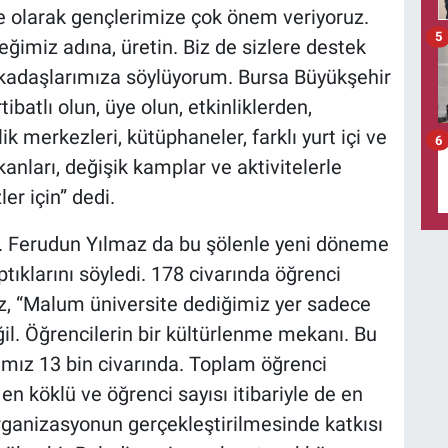
ye olarak gençlerimize çok önem veriyoruz.
5
eğimiz adına, üretin. Biz de sizlere destek
arkadaşlarımıza söylüyorum. Bursa Büyükşehir
atlı olun, üye olun, etkinliklerden,
k merkezleri, kütüphaneler, farklı yurt içi ve
6
mkanları, değişik kamplar ve aktivitelerle
er için” dedi.
r. Ferudun Yılmaz da bu şölenle yeni döneme
tıklarını söyledi. 178 civarında öğrenci
z, “Malum üniversite dediğimiz yer sadece
ğil. Öğrencilerin bir kültürlenme mekanı. Bu
mız 13 bin civarında. Toplam öğrenci
en köklü ve öğrenci sayısı itibariyle de en
organizasyonun gerçekleştirilmesinde katkısı