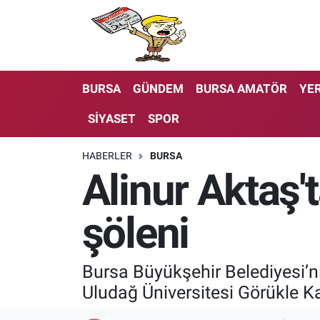
BURSA
GÜNDEM
BURSA AMATÖR
YER
SİYASET
SPOR
HABERLER
BURSA
Alinur Aktaş't
şöleni
Bursa Büyükşehir Belediyesi’nin
Uludağ Üniversitesi Görükle K