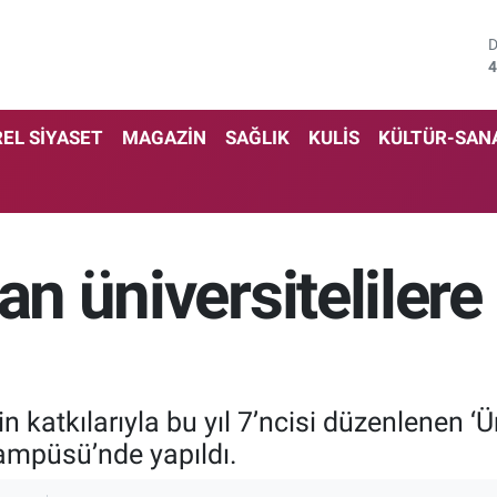
4
5
EL SİYASET
MAGAZİN
SAĞLIK
KULİS
KÜLTÜR-SAN
6
6
1
an üniversitelilere
6
 katkılarıyla bu yıl 7’ncisi düzenlenen ‘Ü
ampüsü’nde yapıldı.