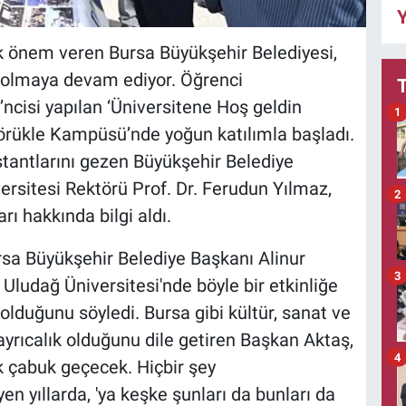
Y
ük önem veren Bursa Büyükşehir Belediyesi,
a olmaya devam ediyor. Öğrenci
7’ncisi yapılan ‘Üniversitene Hoş geldin
1
Görükle Kampüsü’nde yoğun katılımla başladı.
stantlarını gezen Büyükşehir Belediye
ersitesi Rektörü Prof. Dr. Ferudun Yılmaz,
2
ı hakkında bilgi aldı.
rsa Büyükşehir Belediye Başkanı Alinur
3
ludağ Üniversitesi'nde böyle bir etkinliğe
lduğunu söyledi. Bursa gibi kültür, sanat ve
yrıcalık olduğunu dile getiren Başkan Aktaş,
4
ok çabuk geçecek. Hiçbir şey
en yıllarda, 'ya keşke şunları da bunları da