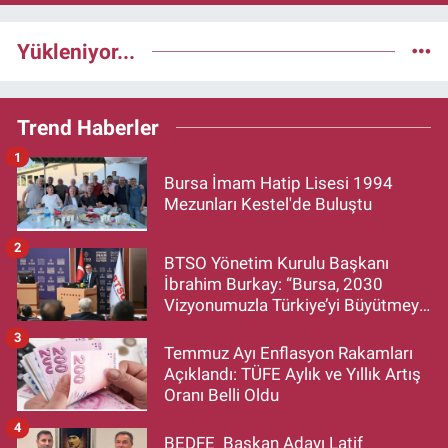
Yükleniyor...
Trend Haberler
1
Bursa İmam Hatip Lisesi 1994
Mezunları Kestel'de Buluştu
2
BTSO Yönetim Kurulu Başkanı
İbrahim Burkay: “Bursa, 2030
Vizyonumuzla Türkiye’yi Büyütmeye
Devam Edecek”
3
Temmuz Ayı Enflasyon Rakamları
Açıklandı: TÜFE Aylık ve Yıllık Artış
Oranı Belli Oldu
4
BEDFE Başkan Adayı Latif