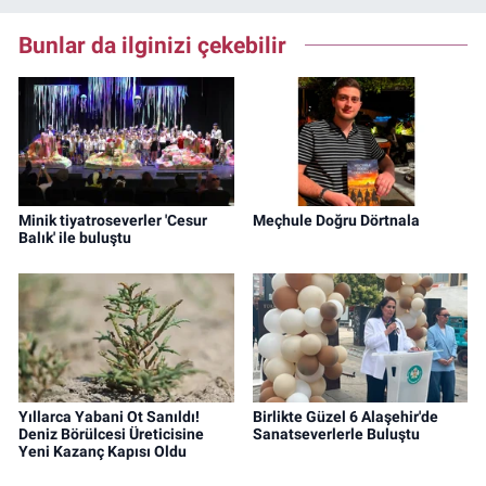
Bunlar da ilginizi çekebilir
Minik tiyatroseverler 'Cesur
Meçhule Doğru Dörtnala
Balık' ile buluştu
Yıllarca Yabani Ot Sanıldı!
Birlikte Güzel 6 Alaşehir'de
Deniz Börülcesi Üreticisine
Sanatseverlerle Buluştu
Yeni Kazanç Kapısı Oldu