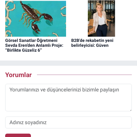
Görsel Sanatlar Öğretmeni
B2B’de rekabetin yeni
Sevda Eren’den Anlamlı Proje:
belirleyicisi: Güven
“Birlikte Güzeliz 6”
Yorumlar