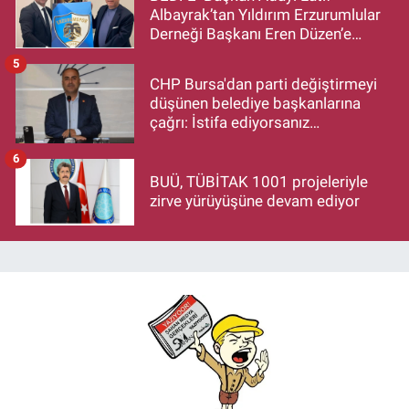
Albayrak’tan Yıldırım Erzurumlular
Derneği Başkanı Eren Düzen’e
Hayırlı Olsun Ziyareti
5
CHP Bursa'dan parti değiştirmeyi
düşünen belediye başkanlarına
çağrı: İstifa ediyorsanız
makamlarınızı da bırakın
6
BUÜ, TÜBİTAK 1001 projeleriyle
zirve yürüyüşüne devam ediyor