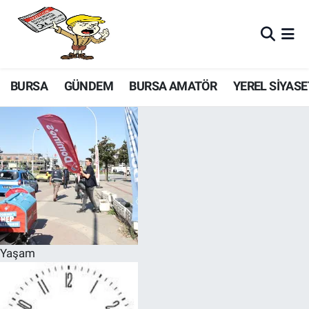
BURSA
GÜNDEM
BURSA AMATÖR
YEREL SİYASE
Yaşam