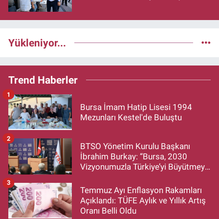
Yükleniyor...
Trend Haberler
1
Bursa İmam Hatip Lisesi 1994
Mezunları Kestel'de Buluştu
2
BTSO Yönetim Kurulu Başkanı
İbrahim Burkay: “Bursa, 2030
Vizyonumuzla Türkiye’yi Büyütmeye
Devam Edecek”
3
Temmuz Ayı Enflasyon Rakamları
Açıklandı: TÜFE Aylık ve Yıllık Artış
Oranı Belli Oldu