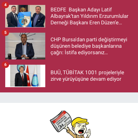
4
BEDFE Başkan Adayı Latif
Albayrak’tan Yıldırım Erzurumlular
Derneği Başkanı Eren Düzen’e
Hayırlı Olsun Ziyareti
5
CHP Bursa'dan parti değiştirmeyi
düşünen belediye başkanlarına
çağrı: İstifa ediyorsanız
makamlarınızı da bırakın
6
BUÜ, TÜBİTAK 1001 projeleriyle
zirve yürüyüşüne devam ediyor