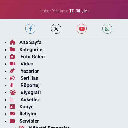
Haber Yazılımı:
TE Bilişim
Ana Sayfa
Kategoriler
Foto Galeri
Video
Yazarlar
Seri İlan
Röportaj
Biyografi
Anketler
Künye
İletişim
Servisler