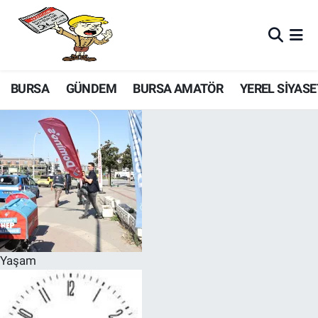
BURSA
GÜNDEM
BURSA AMATÖR
YEREL SİYASE
Yaşam