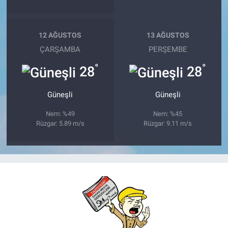
12 AĞUSTOS
13 AĞUSTOS
ÇARŞAMBA
PERŞEMBE
°
°
28
28
Güneşli
Güneşli
Nem: %49
Nem: %45
Rüzgar: 5.89 m/s
Rüzgar: 9.11 m/s