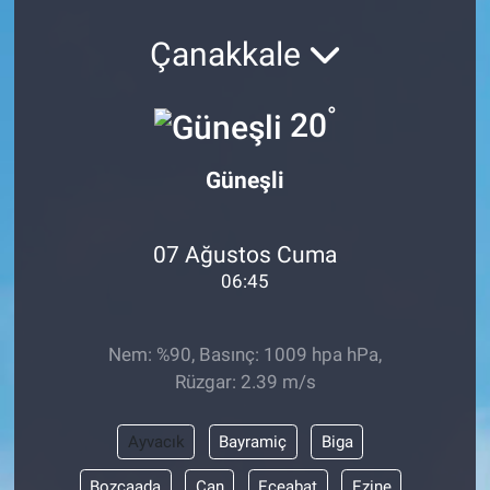
Çanakkale
°
20
Güneşli
07 Ağustos Cuma
06:45
Nem: %90, Basınç: 1009 hpa hPa,
Rüzgar: 2.39 m/s
Ayvacık
Bayramiç
Biga
Bozcaada
Çan
Eceabat
Ezine