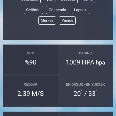
Gelibolu
Gökçeada
Lapseki
Merkez
Yenice
NEM
BASINÇ
%90
1009 HPA
hpa
RÜZGAR
EN DÜŞÜK / EN YÜKSEK
°
°
2.39 M/S
20
/ 33